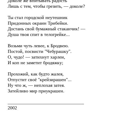
Доколе же впитывать радость
Лишь с тем, чтобы грезить, — доколе?
Ты стал городской неутешник
Придонных окраин Трибейки.
Достань свой бумажный стаканчик! —
Душа твоя спит в телогрейке...
Возьми чуть левее, к Бродвею.
Постой, посвисти "Чебурашку".
О, чудо! — затихнут харлеи,
И коп не заметит бродяжку;
Прохожий, как будто жалея,
Отпустит своё "крейзирашен"...
Ну что ж, — неплохая затея.
Затейливо мир приукрашен.
_________________________________
2002