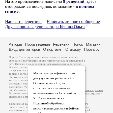
На это произведение написано
8 рецензий
, здесь
отображается последняя, остальные -
в полном
списке
.
Написать рецензию
Написать личное сообщение
Другие произведения автора Кепова Ольга
Авторы
Произведения
Рецензии
Поиск
Магазин
Вход для авторов
О портале
Стихи.ру
Проза.ру
Портал Стихи.ру предоставляет авторам возможность
свободной публикации своих литературных произведений в
сети Интернет на основании
пользовательского договора
.
Все авторские права на произведения принадлежат авторам
и охраняются
законом
. Перепечатка произведений возможна
Мы используем файлы cookie
только с согласия его автора, к которому вы можете
обратиться на его авторской странице. Ответственность за
для улучшения работы сайта.
тексты произведений авторы несут самостоятельно на
Оставаясь на сайте, вы
основании
правил публикации
и
законодательства
Российской Федерации
. Данные пользователей
соглашаетесь с условиями
обрабатываются на основании
Политики обработки персональных данных
.
использования файлов cookies.
Вы также можете посмотреть более подробную
информацию о портале
и
связаться с администрацией
.
Чтобы ознакомиться с
Политикой обработки
Ежедневная аудитория портала Стихи.ру – порядка 200 тысяч
посетителей, которые в общей сумме просматривают более двух
персональных данных и файлов
миллионов страниц по данным счетчика посещаемости, который