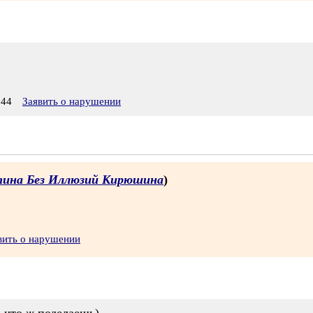
:44
Заявить о нарушении
ина Без Иллюзий Кирюшина
)
вить о нарушении