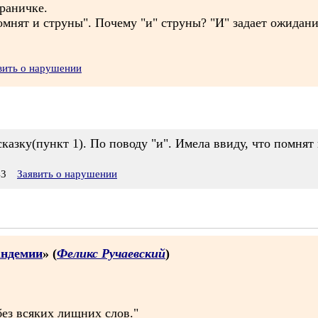
раничке.
помнят и струны". Почему "и" струны? "И" задает ожидани
вить о нарушении
казку(пункт 1). По поводу "и". Имела ввиду, что помнят 
43
Заявить о нарушении
андемии
» (
Феликс Ручаевский
)
 без всяких лищних слов."