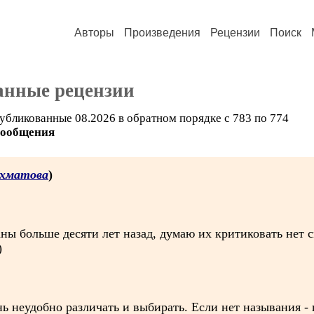
Авторы
Произведения
Рецензии
Поиск
анные рецензии
убликованные 08.2026 в обратном порядке с 783 по 774
сообщения
Ахматова
)
ы больше десяти лет назад, думаю их критиковать нет см
)
ь неудобно различать и выбирать. Если нет называния - 