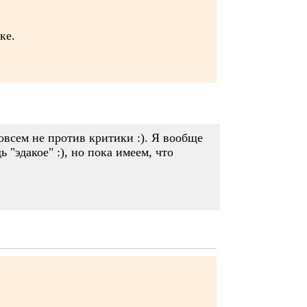
ке.
совсем не против критики :). Я вообще
 "эдакое" :), но пока имеем, что