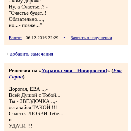
- кому дороже...
Ну, а Счастье..? -
"Счастье будет..!
Обязательно....,
но...- позже..."
Валент
06.12.2016 22:29
•
Заявить о нарушении
+
добавить замечания
Рецензия на «
Украина моя - Новороссия!
» (
Ева
Гарна
)
Дорогая, ЕВА ..,-
Всей Душой с Тобой...
Ты - ЗВЁЗДОЧКА ..,-
оставайся ТАКОЙ !!!
Счастья ЛЮБВИ Тебе...
и...
УДАЧИ !!!