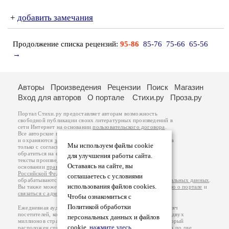
+
добавить замечания
Продолжение списка рецензий:
95-86
85-76
75-66
65-56
→
Авторы
Произведения
Рецензии
Поиск
Магазин
Вход для авторов
О портале
Стихи.ру
Проза.ру
Портал Стихи.ру предоставляет авторам возможность
свободной публикации своих литературных произведений в
сети Интернет на основании
пользовательского договора
.
Все авторские права на произведения принадлежат авторам
и охраняются
законом
. Перепечатка произведений возможна
Мы используем файлы cookie
только с согласия его автора, к которому вы можете
обратиться на его авторской странице. Ответственность за
для улучшения работы сайта.
тексты произведений авторы несут самостоятельно на
Оставаясь на сайте, вы
основании
правил публикации
и
законодательства
Российской Федерации
. Данные пользователей
соглашаетесь с условиями
обрабатываются на основании
Политики обработки персональных данных
.
использования файлов cookies.
Вы также можете посмотреть более подробную
информацию о портале
и
связаться с администрацией
.
Чтобы ознакомиться с
Политикой обработки
Ежедневная аудитория портала Стихи.ру – порядка 200 тысяч
посетителей, которые в общей сумме просматривают более двух
персональных данных и файлов
миллионов страниц по данным счетчика посещаемости, который
cookie,
нажмите здесь
.
расположен справа от этого текста. В каждой графе указано по две