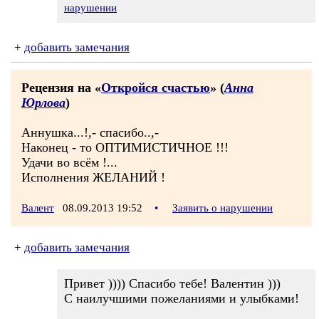
нарушении
+
добавить замечания
Рецензия на «
Откpойся счастью
» (
Анна
Юрлова
)
Аннушка...!,- спасибо..,-
Наконец - то ОПТИМИСТИЧНОЕ !!!
Удачи во всём !...
Исполнения ЖЕЛАНИЙ !
Валент
08.09.2013 19:52
•
Заявить о нарушении
+
добавить замечания
Пpивет )))) Спасибо тебе! Валентин )))
С наилyчшими пожеланиями и yлыбками!