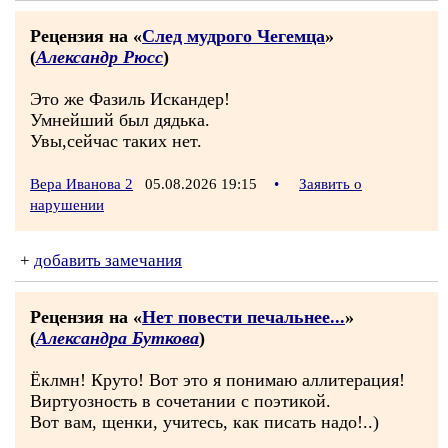
Рецензия на «
След мудрого Чегемца
»
(
Александр Рюсс
)
Это же Фазиль Искандер!
Умнейший был дядька.
Увы,сейчас таких нет.
Вера Иванова 2
05.08.2026 19:15
•
Заявить о
нарушении
+
добавить замечания
Рецензия на «
Нет повести печальнее...
»
(
Александра Буткова
)
Ёклмн! Круто! Вот это я понимаю аллитерация!
Виртуозность в сочетании с поэтикой.
Вот вам, щенки, учитесь, как писать надо!..)