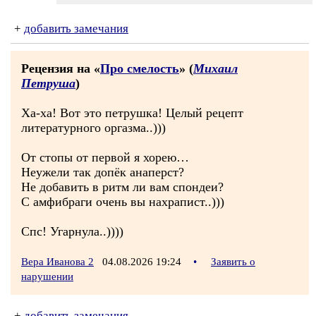
+
добавить замечания
Рецензия на «
Про смелость
» (
Михаил
Петруша
)
Ха-ха! Вот это петрушка! Целый рецепт
литературного оргазма..)))
От стопы от первой я хорею…
Неужели так допёк анаперст?
Не добавить в ритм ли вам спондеи?
С амфибраги очень вы нахрапист..)))
Спс! Угарнула..))))
Вера Иванова 2
04.08.2026 19:24
•
Заявить о
нарушении
+
добавить замечания