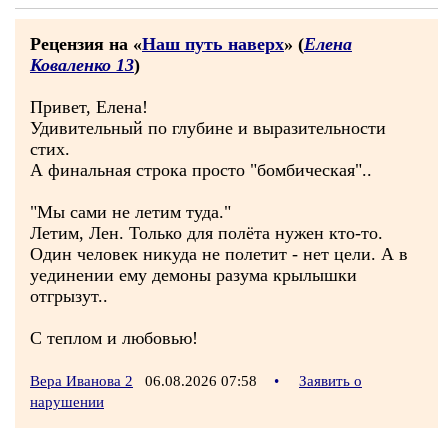
Рецензия на «
Наш путь наверх
» (
Елена
Коваленко 13
)
Привет, Елена!
Удивительный по глубине и выразительности
стих.
А финальная строка просто "бомбическая"..
"Мы сами не летим туда."
Летим, Лен. Только для полёта нужен кто-то.
Один человек никуда не полетит - нет цели. А в
уединении ему демоны разума крылышки
отгрызут..
С теплом и любовью!
Вера Иванова 2
06.08.2026 07:58
•
Заявить о
нарушении