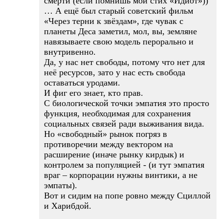
смерти (если помнишь мой стих «Идиот»))
… А ещё был старый советский фильм
«Через терни к звёздам», где чувак с
планеты Деса заметил, мол, вы, земляне
навязываете свою модель перорально и
внутривенно.
Да, у нас нет свободы, потому что нет для
неё ресурсов, зато у нас есть свобода
оставаться уродами.
И фиг его знает, кто прав.
С биологической точки эмпатия это просто
функция, необходимая для сохранения
социальных связей ради выживания вида.
Но «свободный» рынок погряз в
противоречии между вектором на
расширение (иначе рынку кирдык) и
контролем за популяцией - (и тут эмпатия
враг – корпорации нужны винтики, а не
эмпаты).
Вот и сидим на попе ровно между Сциллой
и Харибдой.