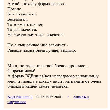
А ещё в шкафу форма дедова -
Помню,
Как со мной он
Беседовал:
То хохмить начнёт,
То расплачется.
Не свезло ему тоже, значится.
Ну, а сын сейчас мне завидует -
Раньше жизнь была лучше, видимо.
______
Миш, не знала про твоё боевое прошлое...
С праздником!
А форма ВДВшная(вся наградами увешанная) у
меня и правда в шкафу висит на память от очень
близкого нашей семье человека.
Вера Иванова 2
02.08.2026 20:51
•
Заявить о
нарушении