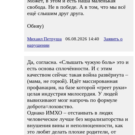
Может, в этом и есть наша маленькая
свобода. Не в победе. А в том, что мы всё
ещё слышим друг друга.
Обняу)
Михаил Петруша
06.08.2026 14:40
Заявить о
нарушении
Да, согласна. «Слышать чужую боль» это и
есть основа сплочённости. И с этим
качеством сейчас такая война развёрнута –
(мама, не горюй). Идёт массированная
профанация, на базе которой «греет руки»
целая индустрия милосердия. У людей
вывихивают мозг напрочь по формуле
доброта=лоховство.
Однако ИМХО – отстаивать в людях
человеческое лучше без морализаторства и
внушения вины и неполноценности, как
это любят делать плохие родители, от