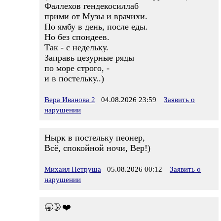
Фаллехов гендекосиллаб
прими от Музы и врачихи.
По ямбу в день, после еды.
Но без спондеев.
Так - с недельку.
Заправь цезурные ряды
по море строго, -
и в постельку..)
Вера Иванова 2
04.08.2026 23:59
Заявить о
нарушении
Нырк в постельку пеонер,
Всё, спокойной ночи, Вер!)
Михаил Петруша
05.08.2026 00:12
Заявить о
нарушении
🥱🌛❤️