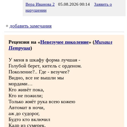
Вера Иванова 2
05.08.2026 00:14
Заявить о
нарушении
+
добавить замечания
Рецензия на «
Невезучее поколение
» (
Михаил
Петруша
)
У меня в шкафу форма лучшая -
Голубой берет, китель с орденом.
Поколение?.. Где - везучее?
Видно, все не вышли мы
мордами…
Кто живёт пока,
Кто не пожили;
Только жмёт рука всею кожею
Автомат в ночи,
аж до судорог,
Будто кто включил
Кадр из сумерек.