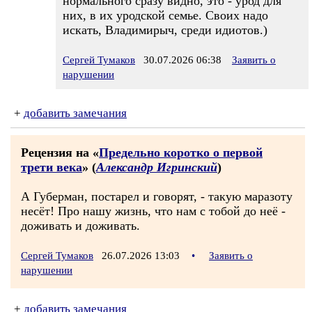
нормального сразу видно, это - урод для
них, в их уродской семье. Своих надо
искать, Владимирыч, среди идиотов.)
Сергей Тумаков
30.07.2026 06:38
Заявить о
нарушении
+
добавить замечания
Рецензия на «
Предельно коротко о первой
трети века
» (
Александр Игринский
)
А Губерман, постарел и говорят, - такую маразоту
несёт! Про нашу жизнь, что нам с тобой до неё -
доживать и доживать.
Сергей Тумаков
26.07.2026 13:03
•
Заявить о
нарушении
+
добавить замечания