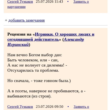
Сергей Тумаков
25.07.2026 11:43
•
Заявить о
нарушении
+
добавить замечания
Рецензия на «
Игринки. О хороших людях и
сегодняшней действитель
» (
Александр
Игринский
)
Нам вечно Богом выбор дан:
Быть человеком, или - сан,
А нас не волнует ся дилемма! -
Отсухарилась та проблема.
Но сначала, - тоже говном была.)
А в поэты, наверное не пробиваются, а -
выбиваются (из строя).
Сергей Тумаков
23.07.2026 09:50
•
Заявить о