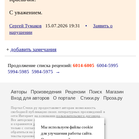
С уважением.
Сергей Тумаков
15.07.2026 19:31
•
Заявить о
нарушении
+
добавить замечания
Продолжение списка рецензий:
6014-6005
6004-5995
5994-5985
5984-5975
→
Авторы
Произведения
Рецензии
Поиск
Магазин
Вход для авторов
О портале
Стихи.ру
Проза.ру
Портал Стихи.ру предоставляет авторам возможность
свободной публикации своих литературных произведений в
сети Интернет на основании
пользовательского договора
.
Все авторские права на произведения принадлежат авторам
и охраняются
законом
. Перепечатка произведений возможна
Мы используем файлы cookie
только с согласия его автора, к которому вы можете
обратиться на его авторской странице. Ответственность за
для улучшения работы сайта.
тексты произведений авторы несут самостоятельно на