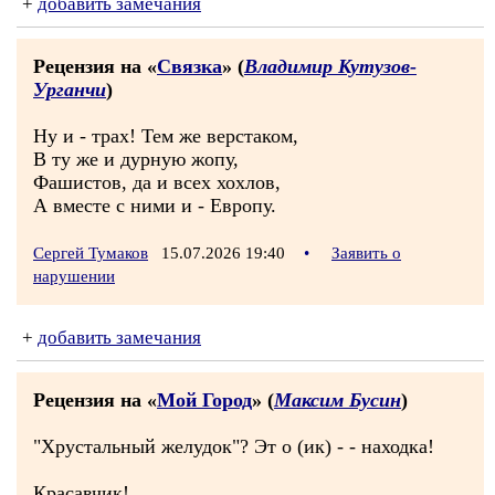
+
добавить замечания
Рецензия на «
Связка
» (
Владимир Кутузов-
Урганчи
)
Ну и - трах! Тем же верстаком,
В ту же и дурную жопу,
Фашистов, да и всех хохлов,
А вместе с ними и - Европу.
Сергей Тумаков
15.07.2026 19:40
•
Заявить о
нарушении
+
добавить замечания
Рецензия на «
Мой Город
» (
Максим Бусин
)
"Хрустальный желудок"? Эт о (ик) - - находка!
Красавчик!