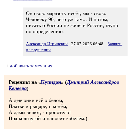
Он свою маразоту несёт, мы - свою.
Человеку 90, чего уж там... И потом,
писать о России не живя в России, глупо
по определению.
Александр Игринский
27.07.2026 06:48
Заявить
о нарушении
+
добавить замечания
Рецензия на «
Купидон
» (
Дмитрий Александров
Келевра
)
А девчонки всё о белом,
Платье и рыцаре, с конём,
А дамы знают, - пропотело!
Под кольчугой и наносит кобелём.)