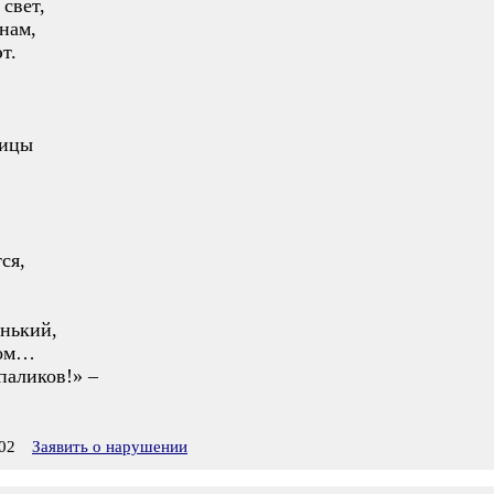
 свет,
нам,
т.
ницы
ся,
енький,
шом…
паликов!» –
02
Заявить о нарушении