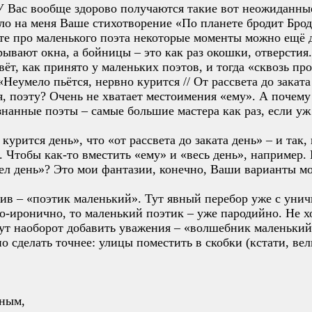
У Вас вообще здорово получаются такие вот неожиданн
ло на меня Ваше стихотворение «По планете бродит Брод
сте про маленького поэта некоторые моменты можно ещё 
вают окна, а бойницы – это как раз окошки, отверстия
ёт, как принято у маленьких поэтов, и тогда «сквозь пр
еумело пьётся, нервно курится // От рассвета до заката 
я, поэту? Очень не хватает местоимения «ему». А почему
знанные поэты – самые большие мастера как раз, если уж
 курится день», что «от рассвета до заката день» – и так,
 Чтобы как-то вместить «ему» и «весь день», например. 
тел день»? Это мои фантазии, конечно, Ваши варианты м
тив – «поэтик маленький». Тут явный перебор уже с уни
-иронично, то маленький поэтик – уже пародийно. Не хо
тут наоборот добавить уважения – «волшебник маленьки
 сделать точнее: улицы поместить в скобки (кстати, вели
нным,