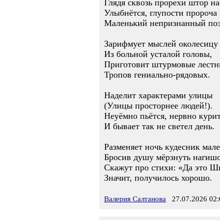
Глядя сквозь прорехи штор на
Улыбнётся, глупости пророча 
Маленький непризнанный поэ
Зарифмует мыслей околесицу
Из больной усталой головы,
Приготовит штурмовые лест
Тропов гениально-рядовых.
Наделит характерами улицы
(Улицы просторнее людей!).
Неуёмно пьётся, нервно курит
И бывает так не светел день.
Разменяет ночь кудесник мал
Бросив душу мёрзнуть наги
Скажут про стихи: «Да это Ш
Значит, получилось хорошо.
Валерия Салтанова
27.07.2026 02: