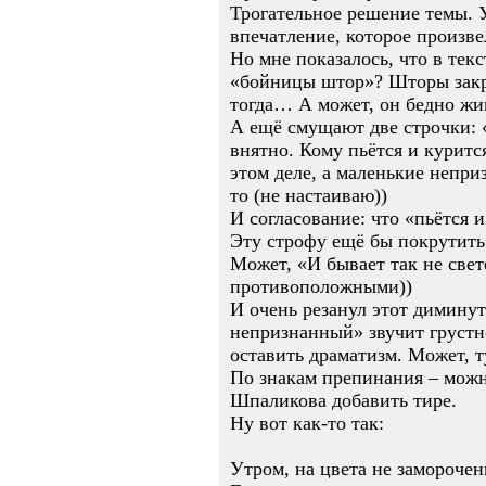
Трогательное решение темы. 
впечатление, которое произве
Но мне показалось, что в тек
«бойницы штор»? Шторы закры
тогда… А может, он бедно жив
А ещё смущают две строчки: «Н
внятно. Кому пьётся и куритс
этом деле, а маленькие непри
то (не настаиваю))
И согласование: что «пьётся и
Эту строфу ещё бы покрутить.
Может, «И бывает так не све
противоположными))
И очень резанул этот димину
непризнанный» звучит грустно
оставить драматизм. Может, 
По знакам препинания – можно
Шпаликова добавить тире.
Ну вот как-то так:
Утром, на цвета не замороче