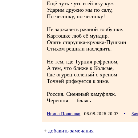
Ещё чуть-чуть и ей «ку-ку».
Ударим дружно мы по салу,
По чесноку, по чесноку!
Не заржаветь ржаной горбушке.
Картошке люб её мундир.
Опять старушка-кружка-Пушкин
Стихом решили наследить.
Не тем, где Турция рефреном,
А тем, что ближе к Колыме,
Где огурец солёный с хреном
Точней рифмуется к зиме.
Россия. Снежный камуфляж.
Черешня — блажь.
Ирина Полюшко
06.08.2026 20:03
•
За
+
добавить замечания