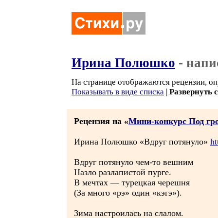
Ирина Полюшко
- напи
На странице отображаются рецензии, оп
Показывать в виде списка
|
Развернуть 
Рецензия на «
Мини-конкурс Под гр
Ирина Полюшко «Вдруг потянуло»
ht
Вдруг потянуло чем-то вешним
Назло разлапистой пурге.
В мечтах — турецкая черешня
(За много «рэ» один «кэгэ»).
Зима настроилась на слалом.