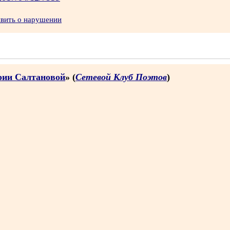
явить о нарушении
рии Салтановой
» (
Сетевой Клуб Поэтов
)