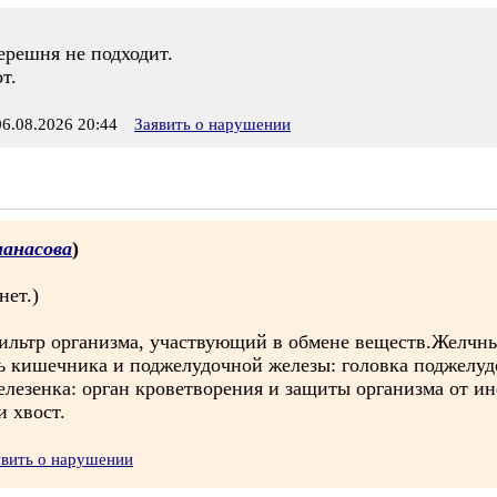
черешня не подходит.
т.
.08.2026 20:44
Заявить о нарушении
анасова
)
нет.)
ильтр организма, участвующий в обмене веществ.Желчн
ь кишечника и поджелудочной железы: головка поджелуд
лезенка: орган кроветворения и защиты организма от ин
и хвост.
явить о нарушении