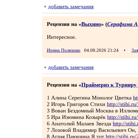
+
добавить замечания
Рецензия на «
Выхино
» (
Серафима А
Интересное.
Ирина Полюшко
04.08.2026 21:24
•
За
+
добавить замечания
Рецензия на «
Праймериз к Турниру 
1 Алина Серегина Монолог Цветка
ht
2 Игорь Григоров Стихи
http://stihi.r
3 Вован Бездомный Москва в Иллюм
5 Ира Изюмина Козырёк
http://stihi.
6 Анатолий Малаев Звезда
http://stih
7 Лозовой Владимир Васильевич Он, 
8 Аглая Паюшина Я тот
http://stihi.r