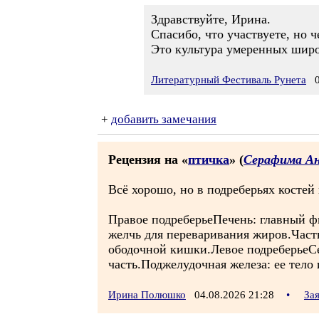
Здравствуйте, Ирина.
Спасибо, что участвуете, но 
Это культура умеренных широ
Литературный Фестиваль Рунета
06
+
добавить замечания
Рецензия на «
птичка
» (
Серафима Ан
Всё хорошо, но в подреберьях костей 
Правое подреберьеПечень: главный ф
желчь для переваривания жиров.Част
ободочной кишки.Левое подреберьеСе
часть.Поджелудочная железа: ее тело 
Ирина Полюшко
04.08.2026 21:28
•
За