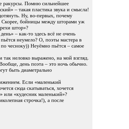
ые ракурсы. Помню сильнейшее
ский» – такая пластика звука и смысла!
дотянуть. Ну, во-первых, почему
. Скорее, бойницы между шторами уж
орехи штор»?
день» – как-то здесь всё не очень
 пьётся неумело? О, поэты мастера в
 по чесноку)) Неуёмно пьётся – самое
 и так неловко выражено, на мой взгляд.
Вообще, день поэта – это ночь обычно.
огут быть диаметрально
чижением. Если «маленький
чется сюда скатываться, хочется
й» или «кудесник маленький»?
колепная строчка!), а после