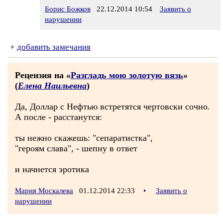
Борис Божков
22.12.2014 10:54
Заявить о
нарушении
+
добавить замечания
Рецензия на «
Разгладь мою золотую вязь
»
(
Елена Наильевна
)
Да, Доллар с Нефтью встретятся чертовски сочно.
А после - расстанутся:
ты нежно скажешь: "сепаратистка",
"героям слава", - шепну в ответ
и начнется эротика
Мария Москалева
01.12.2014 22:33
•
Заявить о
нарушении