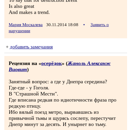
To say that for destruction Brent
Is also great
And makes a trend.
Мария Москалева
30.11.2014 18:08
•
Заявить о
нарушении
+
добавить замечания
Рецензия на «
осерёдок
» (
Жаноль Алексанж
Виовит
)
Занятный вопрос: а где у Днепра середина?
Где-где - у Гоголя.
В "Страшной Мести".
Где вписана редкая по идиотичности фраза про
редкую птицу.
Ибо вялый поезд метро, вырвавшись из
привычной тьмы и щурясь сослепу, перестучит
Днепр минут за десять. И унырнет во тьму.