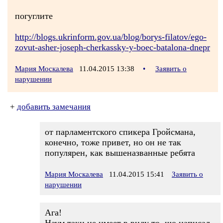
погуглите
http://blogs.ukrinform.gov.ua/blog/borys-filatov/ego-
zovut-asher-joseph-cherkassky-y-boec-batalona-dnepr
Мария Москалева
11.04.2015 13:38
•
Заявить о
нарушении
+
добавить замечания
от парламентского спикера Гройсмана,
конечно, тоже привет, но он не так
популярен, как вышеназванные ребята
Мария Москалева
11.04.2015 15:41
Заявить о
нарушении
Ага!