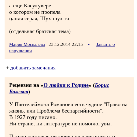
а еще Касукувере
о котором не пропела
цапля серая, Шух-шух-га
(отдельная братская тема)
Мария Москалева
23.12.2014 22:15
•
Заявить о
нарушении
+
добавить замечания
Рецензия на «
О любви к Родине
» (
Борис
Божков
)
У Пантелеймона Романова есть чудное "Право на
жизнь, или Проблема беспартийности".
В 1927 году писано.
Ни стране, ни литературе не помогло, увы.
Патерналистская риторика не дает не то что