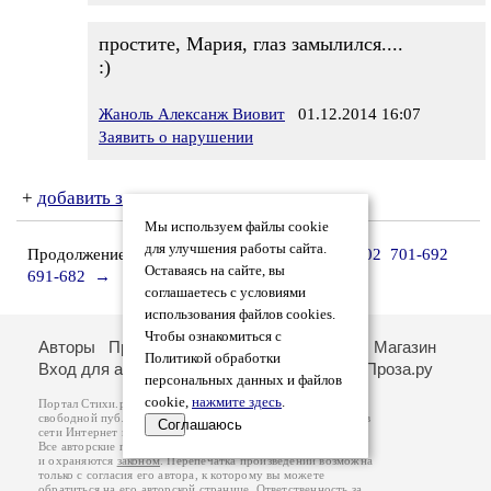
простите, Мария, глаз замылился....
:)
Жаноль Алексанж Виовит
01.12.2014 16:07
Заявить о нарушении
+
добавить замечания
Мы используем файлы cookie
для улучшения работы сайта.
Продолжение списка рецензий:
721-712
711-702
701-692
Оставаясь на сайте, вы
691-682
→
соглашаетесь с условиями
использования файлов cookies.
Чтобы ознакомиться с
Авторы
Произведения
Рецензии
Поиск
Магазин
Политикой обработки
Вход для авторов
О портале
Стихи.ру
Проза.ру
персональных данных и файлов
cookie,
нажмите здесь
.
Портал Стихи.ру предоставляет авторам возможность
свободной публикации своих литературных произведений в
Соглашаюсь
сети Интернет на основании
пользовательского договора
.
Все авторские права на произведения принадлежат авторам
и охраняются
законом
. Перепечатка произведений возможна
только с согласия его автора, к которому вы можете
обратиться на его авторской странице. Ответственность за