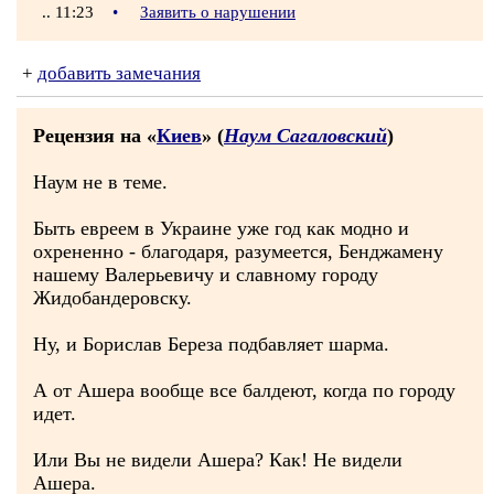
.. 11:23
•
Заявить о нарушении
+
добавить замечания
Рецензия на «
Киев
» (
Наум Сагаловский
)
Наум не в теме.
Быть евреем в Украине уже год как модно и
охрененно - благодаря, разумеется, Бенджамену
нашему Валерьевичу и славному городу
Жидобандеровску.
Ну, и Борислав Береза подбавляет шарма.
А от Ашера вообще все балдеют, когда по городу
идет.
Или Вы не видели Ашера? Как! Не видели
Ашера.