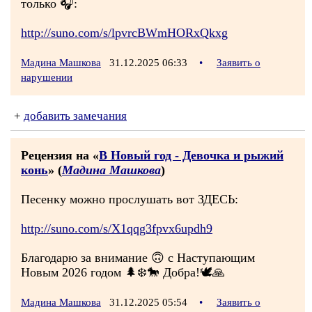
только 🎧:
http://suno.com/s/lpvrcBWmHORxQkxg
Мадина Машкова
31.12.2025 06:33
•
Заявить о
нарушении
+
добавить замечания
Рецензия на «
В Новый год - Девочка и рыжий
конь
» (
Мадина Машкова
)
Песенку можно прослушать вот ЗДЕСЬ:
http://suno.com/s/X1qqg3fpvx6updh9
Благодарю за внимание 🙃 с Наступающим
Новым 2026 годом 🌲❄️🐎 Добра!🕊🙏
Мадина Машкова
31.12.2025 05:54
•
Заявить о