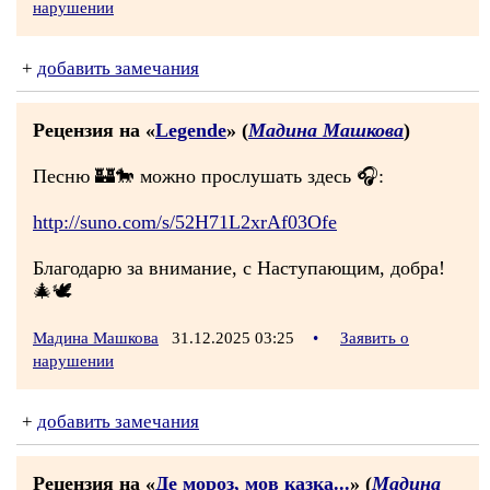
нарушении
+
добавить замечания
Рецензия на «
Legende
» (
Мадина Машкова
)
Песню 🏰🐎 можно прослушать здесь 🎧:
http://suno.com/s/52H71L2xrAf03Ofe
Благодарю за внимание, с Наступающим, добра!
🎄🕊
Мадина Машкова
31.12.2025 03:25
•
Заявить о
нарушении
+
добавить замечания
Рецензия на «
Де мороз, мов казка...
» (
Мадина