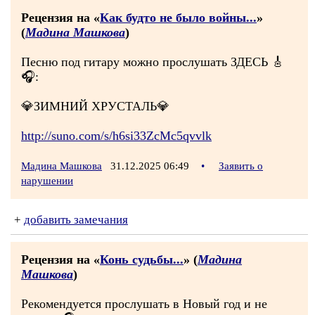
Рецензия на «
Как будто не было войны...
»
(
Мадина Машкова
)
Песню под гитару можно прослушать ЗДЕСЬ 🎸
🎧:
💎ЗИМНИЙ ХРУСТАЛЬ💎
http://suno.com/s/h6si33ZcMc5qvvlk
Мадина Машкова
31.12.2025 06:49
•
Заявить о
нарушении
+
добавить замечания
Рецензия на «
Конь судьбы...
» (
Мадина
Машкова
)
Рекомендуется прослушать в Новый год и не