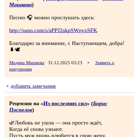
Машкова
)
Песню 🎧 можно прослушать здесь:
http://suno.com/s/aPPJ2nkpSWnyxSFK
Благодарю за внимание, с Наступающим, добра!
🌲🕊
Мадина Машкова
31.12.2025 03:23
•
Заявить о
нарушении
+
добавить замечания
Рецензия на «
Из последних сил
» (
Борис
Поспелов
)
🌿Любовь не ушла — она просто ждёт,
Когда её снова узнают.
Пусть муж вновь влюбится в свою жену,