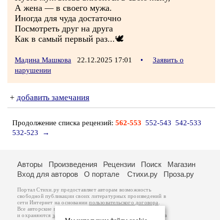
А жена — в своего мужа.
Иногда для чуда достаточно
Посмотреть друг на друга
Как в самый первый раз...🕊
Мадина Машкова
22.12.2025 17:01
•
Заявить о
нарушении
+
добавить замечания
Продолжение списка рецензий:
562-553
552-543
542-533
532-523
→
Авторы
Произведения
Рецензии
Поиск
Магазин
Вход для авторов
О портале
Стихи.ру
Проза.ру
Портал Стихи.ру предоставляет авторам возможность
свободной публикации своих литературных произведений в
сети Интернет на основании
пользовательского договора
.
Все авторские права на произведения принадлежат авторам
и охраняются
законом
. Перепечатка произведений возможна