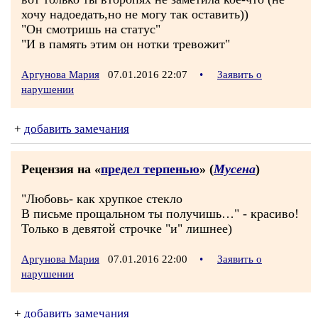
хочу надоедать,но не могу так оставить))
"Он смотришь на статус"
"И в память этим он нотки тревожит"
Аргунова Мария
07.01.2016 22:07
•
Заявить о
нарушении
+
добавить замечания
Рецензия на «
предел терпенью
» (
Мусена
)
"Любовь- как хрупкое стекло
В письме прощальном ты получишь…" - красиво!
Только в девятой строчке "и" лишнее)
Аргунова Мария
07.01.2016 22:00
•
Заявить о
нарушении
+
добавить замечания