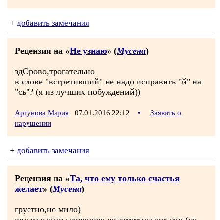
+
добавить замечания
Рецензия на «
Не узнаю
» (
Мусена
)
здОрово,трогательно
в слове "встретивший" не надо исправить "й" на
"сь"? (я из лучших побуждений))
Аргунова Мария
07.01.2016 22:12
•
Заявить о
нарушении
+
добавить замечания
Рецензия на «
Та, что ему только счастья
желает
» (
Мусена
)
грустно,но мило)
вот только ты второпях не заметила кое-что (не