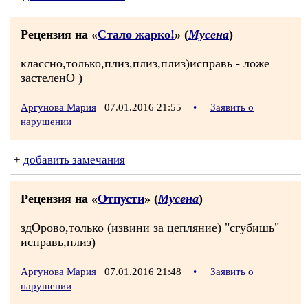
Рецензия на «
Стало жарко!
» (
Мусена
)
классно,только,плиз,плиз,плиз)исправь - ложе
застеленО )
Аргунова Мария
07.01.2016 21:55
•
Заявить о
нарушении
+
добавить замечания
Рецензия на «
Отпусти
» (
Мусена
)
здОрово,только (извини за цепляние) "сгубишь"
исправь,плиз)
Аргунова Мария
07.01.2016 21:48
•
Заявить о
нарушении