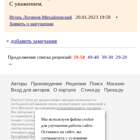
С уважением.
Игорь Логинов-Михайловский
20.01.2023 19:58
•
Заявить о нарушении
+
добавить замечания
Продолжение списка рецензий:
59-50
49-40
39-30
29-20
→
Авторы
Произведения
Рецензии
Поиск
Магазин
Вход для авторов
О портале
Стихи.ру
Проза.ру
Портал Стихи.ру предоставляет авторам возможность
свободной публикации своих литературных произведений в
сети Интернет на основании
пользовательского договора
.
Все авторские права на произведения принадлежат авторам
и охраняются
законом
. Перепечатка произведений возможна
Мы используем файлы cookie
только с согласия его автора, к которому вы можете
обратиться на его авторской странице. Ответственность за
для улучшения работы сайта.
тексты произведений авторы несут самостоятельно на
Оставаясь на сайте, вы
основании
правил публикации
и
законодательства
Российской Федерации
. Данные пользователей
соглашаетесь с условиями