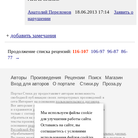
Анатолий Переломов
18.06.2013 17:14
Заявить о
нарушении
+
добавить замечания
Продолжение списка рецензий:
116-107
106-97
96-87
86-
77
→
Авторы
Произведения
Рецензии
Поиск
Магазин
Вход для авторов
О портале
Стихи.ру
Проза.ру
Портал Стихи.ру предоставляет авторам возможность
свободной публикации своих литературных произведений в
сети Интернет на основании
пользовательского договора
.
Все авторские права на произведения принадлежат авторам
и охраняются
законом
. Перепечатка произведений возможна
Мы используем файлы cookie
только с согласия его автора, к которому вы можете
обратиться на его авторской странице. Ответственность за
для улучшения работы сайта.
тексты произведений авторы несут самостоятельно на
Оставаясь на сайте, вы
основании
правил публикации
и
законодательства
Российской Федерации
. Данные пользователей
соглашаетесь с условиями
обрабатываются на основании
Политики обработки персональных данных
.
использования файлов cookies.
Вы также можете посмотреть более подробную
информацию о портале
и