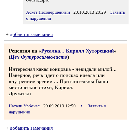
Аскет Несовершенный
20.10.2013 20:29
Заявить
о нарушении
+
добавить замечания
Рецензия на «
Русалка... Кирилл Хуторецкий
»
(
Цех Футуросимволисто
)
Интересная какая концовка - невидали милой...
Наверное, речь идет о поисках идеала или
внутреннем зрении ... Притягательны Ваши
мистические стихи, Кирилл.
Дружески
Натали Урбонас
29.09.2013 12:50
•
Заявить о
нарушении
+
добавить замечания