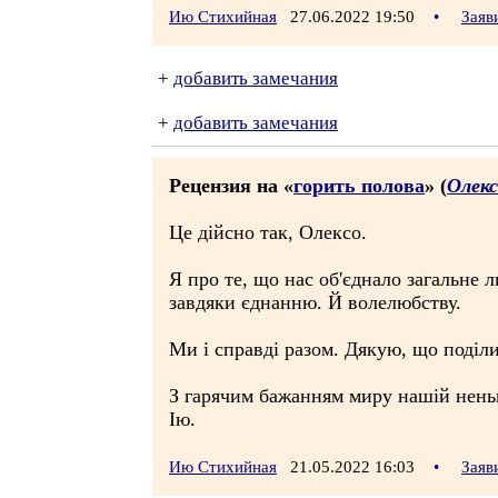
Ию Стихийная
27.06.2022 19:50
•
Заяв
+
добавить замечания
+
добавить замечания
Рецензия на «
горить полова
» (
Олек
Це дійсно так, Олексо.
Я про те, що нас об'єднало загальне 
завдяки єднанню. Й волелюбству.
Ми і справді разом. Дякую, що поділ
З гарячим бажанням миру нашій нен
Ію.
Ию Стихийная
21.05.2022 16:03
•
Заяв