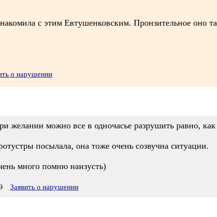
знакомила с этим Евтушенковским. Пронзительное оно тако
ить о нарушении
при желании можно все в одночасье разрушить равно, как
ротустры посылала, она тоже очень созвучна ситуации.
чень много помню наизусть)
9
Заявить о нарушении