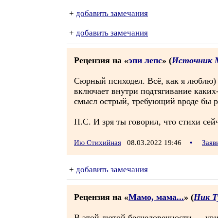
+
добавить замечания
+
добавить замечания
Рецензия на «
эпи лепс
» (
Источник 
Сюрный психодел. Всё, как я люблю) 
включает внутри подтягивание каких
смысл острый, требующий вроде бы 
П.С. И зря ты говорил, что стихи сей
Ию Стихийная
08.03.2022 19:46
•
Заяв
+
добавить замечания
Рецензия на «
Мамо, мама...
» (
Ник Т
В этой лютой бесчеловечности — увид