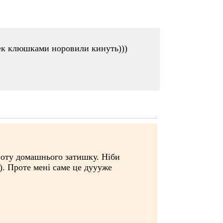
лек клюшками норовили кинуть)))
ноту домашнього затишку. Ніби
). Проте мені саме це дуууже