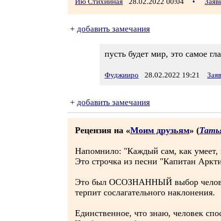
Ию Стихийная
28.02.2022 00:04
•
Заяв
+
добавить замечания
пусть будет мир, это самое гл
Фуджииро
28.02.2022 19:21
Зая
+
добавить замечания
Рецензия на «
Моим друзьям
» (
Тать
Напомнило: "Каждый сам, как умеет,
Это строчка из песни "Капитан Аркти
Это был ОСОЗНАННЫЙ выбор человека.
терпит сослагательного наклонения.
Единственное, что знаю, человек спо