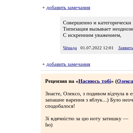
+
добавить замечания
Совершенно и категорически з
Типизация вызывает неоднозн
С искренним уважением,
Чёнада
01.07.2022 12:01
Заявит
+
добавить замечания
Рецензия на «
Наснюсь тобi
» (
Олекс
Знаєте, Олексо, з подивом відчула в
запашне варення з яблук...) Було нео
сподобалося!
Зі вдячністю за цю ноту затишку —
Ію)