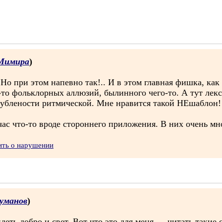
Мимира
)
Но при этом напевно так!.. И в этом главная фишка, как
-то фольклорных аллюзий, былинного чего-то. А тут лек
рублености ритмической. Мне нравится такой НЕшаблон!
час что-то вроде стороннего приложения. В них очень мн
ить о нарушении
уманов
)
еть добро и свет. Вот что это для меня — читать такие 