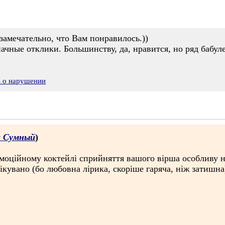
амечательно, что Вам понравилось.))
ачные отклики. Большинству, да, нравится, но ряд бабу
ь о нарушении
а Сумный
)
 емоційному коктейлі сприйняття вашого вірша особливу 
чікувано (бо любовна лірика, скоріше гаряча, ніж затишна