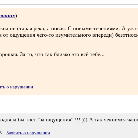
роших
)
жна не старая река, а новая. С новыми течениями. А уж
я от ощущения чего-то изумительного впереди) безотнос
рошая. За то, что так близко это всё тебе...
ить о нарушении
одняла бы тост "за ощущения" !!! ))) А так чекнемся чаш
3
Заявить о нарушении