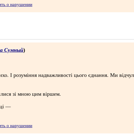
ить о нарушении
са Сумный
)
лихо. І розуміння надважливості цього єднання. Ми відчу
илися зі мною цим віршем.
ьці —
ить о нарушении