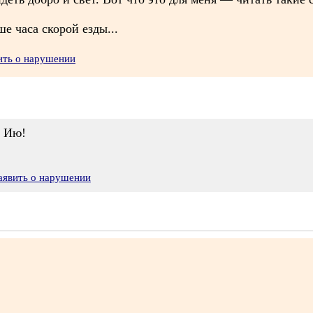
е часа скорой езды...
ить о нарушении
, Ию!
аявить о нарушении