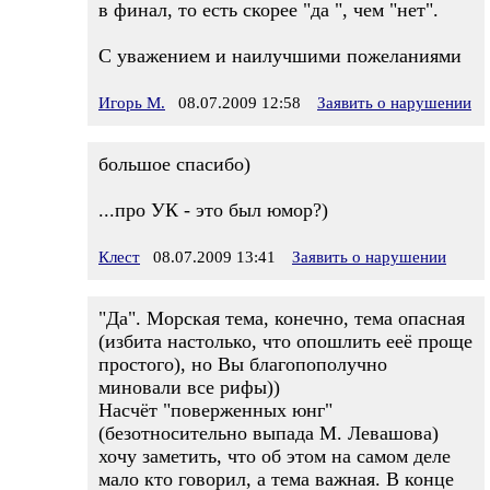
в финал, то есть скорее "да ", чем "нет".
С уважением и наилучшими пожеланиями
Игорь М.
08.07.2009 12:58
Заявить о нарушении
большое спасибо)
...про УК - это был юмор?)
Клест
08.07.2009 13:41
Заявить о нарушении
"Да". Морская тема, конечно, тема опасная
(избита настолько, что опошлить ееё проще
простого), но Вы благопополучно
миновали все рифы))
Насчёт "поверженных юнг"
(безотносительно выпада М. Левашова)
хочу заметить, что об этом на самом деле
мало кто говорил, а тема важная. В конце