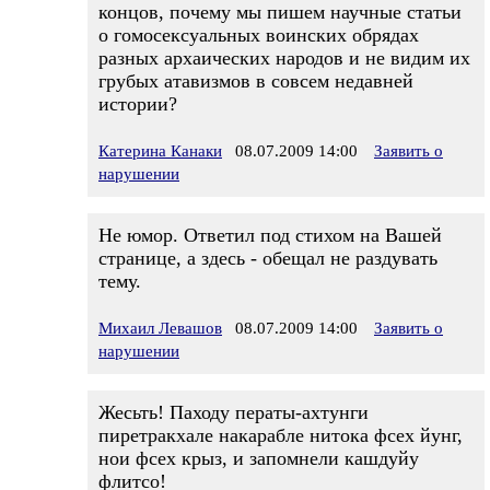
концов, почему мы пишем научные статьи
о гомосексуальных воинских обрядах
разных архаических народов и не видим их
грубых атавизмов в совсем недавней
истории?
Катерина Канаки
08.07.2009 14:00
Заявить о
нарушении
Не юмор. Ответил под стихом на Вашей
странице, а здесь - обещал не раздувать
тему.
Михаил Левашов
08.07.2009 14:00
Заявить о
нарушении
Жесьть! Паходу ператы-ахтунги
пиретракхале накарабле нитока фсех йунг,
нои фсех крыз, и запомнели кашдуйу
флитсо!