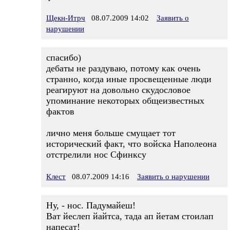
Щекн-Итрч
08.07.2009 14:02
Заявить о
нарушении
спасибо)
дебаты не раздуваю, потому как очень
странно, когда иные просвещенные люди
реагируют на довольно скудословое
упоминание некоторых общеизвестных
фактов
лично меня больше смущает тот
исторический факт, что войска Наполеона
отстрелили нос Сфинксу
Клест
08.07.2009 14:16
Заявить о нарушении
Ну, - нос. Падумайеш!
Ват йеслеп йайтса, тада ап йетам стоилап
напесат!