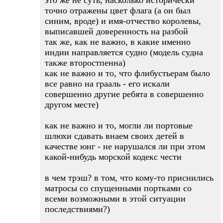
это же не суть, насколько исторически
точно отражены цвет флага (а он был
синим, вроде) и имя-отчество королевы,
выписавшей доверенность на разбой
так же, как не важно, в какие именно
индии направляется судно (модель судна
также второстпенна)
как не важно и то, что флибустьерам было
все равно на грааль - его искали
совершенно другие ребята в совершенно
другом месте)
как не важно и то, могли ли портовые
шлюхи сдавать внаем своих детей в
качестве юнг - не нарушался ли при этом
какой-нибудь морской кодекс чести
в чем трэш? в том, что кому-то приснились
матросы со спущенными портками со
всеми возможными в этой ситуации
последствиями?)