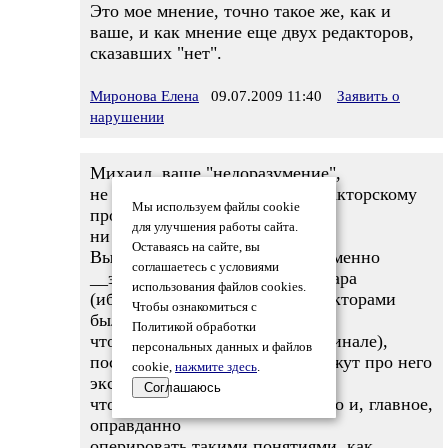
Это мое мнение, точно такое же, как и
ваше, и как мнение еще двух редакторов,
сказавших "нет".
Миронова Елена
09.07.2009 11:40
Заявить о
нарушении
Михаил, ваше "недоразумение",
не блещет ни уважением к редакторскому
Мы используем файлы cookie
профессионализму,
для улучшения работы сайта.
ни намеком на объетивность.
Оставаясь на сайте, вы
Выставьте в следующем туре именно
соглашаетесь с условиями
__это__ стихотворение Искандара
использования файлов cookies.
(ибо про другие его стихи редакторами
Чтобы ознакомиться с
было внятно сказано,
Политикой обработки
что они вполне могут быть в финале),
персональных данных и файлов
послушайте, что скажут/не скажут про него
cookie,
нажмите здесь
.
экспреты и читатели,
Соглашаюсь
чтобы по результатам сего смело и, главное,
оправданно
оперировать такими понятиями, как