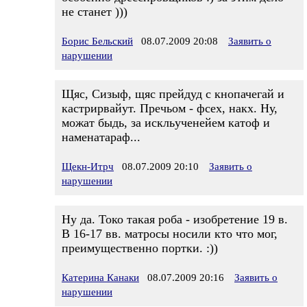
не станет )))
Борис Бельский
08.07.2009 20:08
Заявить о
нарушении
Щяс, Сизыф, щяс прейдуд с кнопачегай и
кастрирвайут. Пречьом - фсех, накх. Ну,
можат быдь, за искльученейем катоф и
наменатараф...
Щекн-Итрч
08.07.2009 20:10
Заявить о
нарушении
Ну да. Токо такая роба - изобретение 19 в.
В 16-17 вв. матросы носили кто что мог,
преимущественно портки. :))
Катерина Канаки
08.07.2009 20:16
Заявить о
нарушении