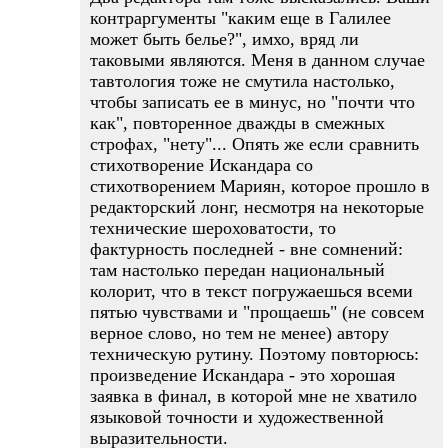
контраргументы "каким еще в Галилее
может быть белье?", имхо, вряд ли
таковыми являются. Меня в данном случае
тавтология тоже не смутила настолько,
чтобы записать ее в минус, но "почти что
как", повторенное дважды в смежных
строфах, "нету"... Опять же если сравнить
стихотворение Искандара со
стихотворением Мариян, которое прошло в
редакторский лонг, несмотря на некоторые
технические шероховатости, то
фактурность последней - вне сомнений:
там настолько передан национальный
колорит, что в текст погружаешься всеми
пятью чувствами и "прощаешь" (не совсем
верное слово, но тем не менее) автору
техническую рутину. Поэтому повторюсь:
произведение Искандара - это хорошая
заявка в финал, в которой мне не хватило
языковой точности и художественной
выразительности.