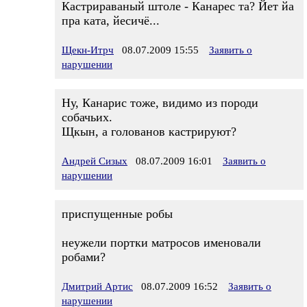
Кастрираваный штоле - Канарес та? Йет йа
пра ката, йесичё...
Щекн-Итрч
08.07.2009 15:55
Заявить о
нарушении
Ну, Канарис тоже, видимо из породи
собачьих.
Щкын, а голованов кастрируют?
Андрей Сизых
08.07.2009 16:01
Заявить о
нарушении
приспущенные робы
неужели портки матросов именовали
робами?
Дмитрий Артис
08.07.2009 16:52
Заявить о
нарушении