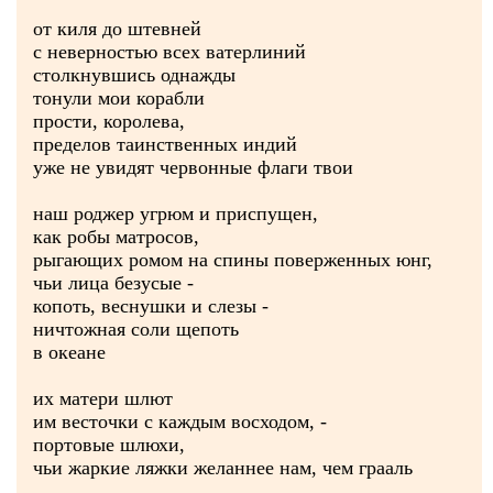
от киля до штевней
с неверностью всех ватерлиний
столкнувшись однажды
тонули мои корабли
прости, королева,
пределов таинственных индий
уже не увидят червонные флаги твои
наш роджер угрюм и приспущен,
как робы матросов,
рыгающих ромом на спины поверженных юнг,
чьи лица безусые -
копоть, веснушки и слезы -
ничтожная соли щепоть
в океане
их матери шлют
им весточки с каждым восходом, -
портовые шлюхи,
чьи жаркие ляжки желаннее нам, чем грааль