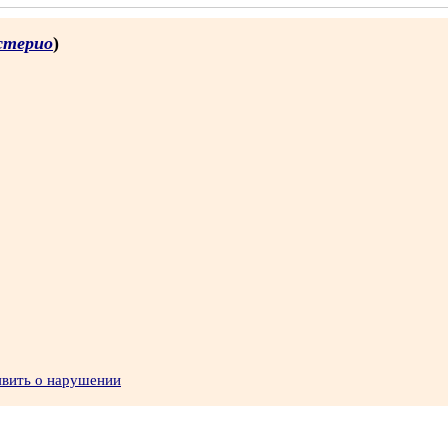
стерио
)
явить о нарушении