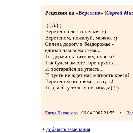
Рецензия на «
Веретено
» (
Сергей Ми
:):):):):)
Веретено слести нельзя:):)
Веретеном, пожалуй, можно..:)
Сплела дорогу в бездорожье -
единая нам всем стезя...
Ты держишь ниточку, повеса?
Так будем вместе горе прясть...
И постарайся не упасть...
И пусть не ждет нас мягкость кресл!
Веретеном по пряже - в путь!
Ты флейту только не забудь:):):)
Елена Челнокова
06.04.2007 21:55
•
За
+
добавить замечания