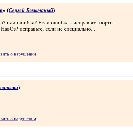
я
» (
Сергей Безымяный
)
а? или ошибка? Если ошибка - исправьте, портит.
НавОз? исправьте, если не специально...
явить о нарушении
вальска
)
явить о нарушении