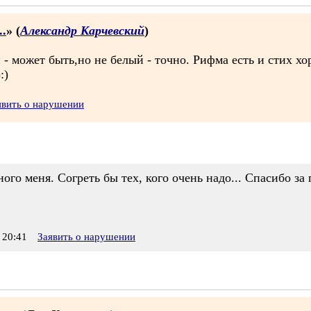
..
» (
Александр Карчевский
)
 может быть,но не белый - точно. Рифма есть и стих хо
:)
явить о нарушении
ного меня. Согреть бы тех, кого очень надо... Спасибо за
 20:41
Заявить о нарушении