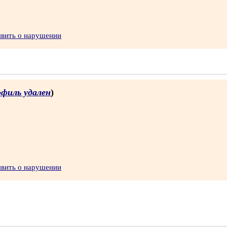
явить о нарушении
офиль удален
)
явить о нарушении