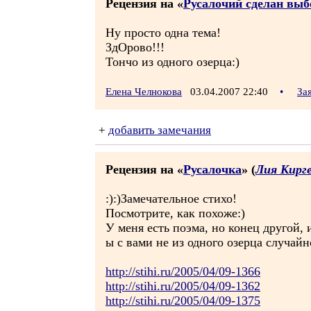
Рецензия на «
Русалочий сделан выб
Ну просто одна тема!
ЗдОрово!!!
Тончо из одного озерца:)
Елена Челнокова
03.04.2007 22:40
•
За
+
добавить замечания
Рецензия на «
Русалочка
» (
Лия Кирг
:):)Замечательное стихо!
Посмотрите, как похоже:)
У меня есть поэма, но конец другой, 
ы с вами не из одного озерца случайно
http://stihi.ru/2005/04/09-1366
http://stihi.ru/2005/04/09-1362
http://stihi.ru/2005/04/09-1375