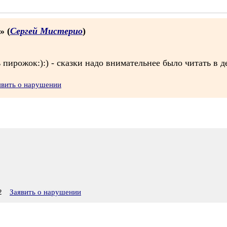
» (
Сергей Мистерио
)
 пирожок:):) - сказки надо внимательнее было читать в де
явить о нарушении
2
Заявить о нарушении