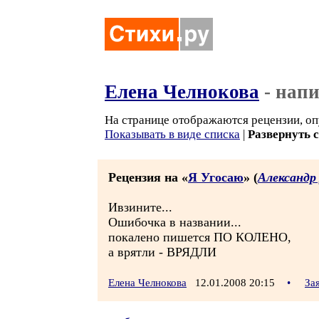
Елена Челнокова
- нап
На странице отображаются рецензии, оп
Показывать в виде списка
|
Развернуть 
Рецензия на «
Я Угосаю
» (
Александр
Ивзините...
Ошибочка в названии...
покалено пишется ПО КОЛЕНО,
а врятли - ВРЯДЛИ
Елена Челнокова
12.01.2008 20:15
•
За