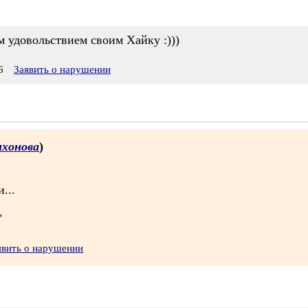
ам удовольствием своим Хайку :)))
6
Заявить о нарушении
ихонова
)
...
"
явить о нарушении