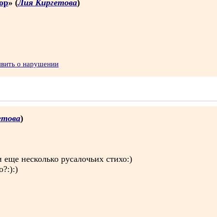
ор
» (
Лия Киргетова
)
явить о нарушении
етова
)
и еще несколько русалочьих стихо:)
?:):)