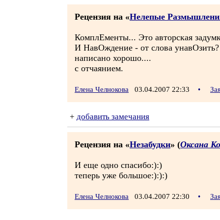
Рецензия на «
Нелепые Размышлени
КомплЕменты... Это авторская задумк
И НавОждение - от слова унавОзить? 
написано хорошо....
с отчаянием.
Елена Челнокова
03.04.2007 22:33
•
За
+
добавить замечания
Рецензия на «
Hезабудки
» (
Оксана Ко
И еще одно спасибо:):)
теперь уже большое:):):)
Елена Челнокова
03.04.2007 22:30
•
За