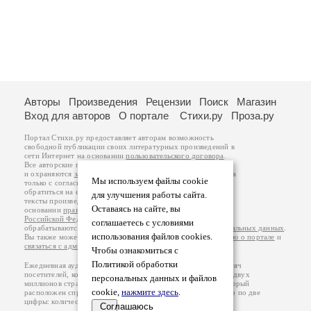
Авторы
Произведения
Рецензии
Поиск
Магазин
Вход для авторов
О портале
Стихи.ру
Проза.ру
Портал Стихи.ру предоставляет авторам возможность
свободной публикации своих литературных произведений в
сети Интернет на основании
пользовательского договора
.
Все авторские права на произведения принадлежат авторам
и охраняются
законом
. Перепечатка произведений возможна
Мы используем файлы cookie
только с согласия его автора, к которому вы можете
обратиться на его авторской странице. Ответственность за
для улучшения работы сайта.
тексты произведений авторы несут самостоятельно на
Оставаясь на сайте, вы
основании
правил публикации
и
законодательства
Российской Федерации
. Данные пользователей
соглашаетесь с условиями
обрабатываются на основании
Политики обработки персональных данных
.
использования файлов cookies.
Вы также можете посмотреть более подробную
информацию о портале
и
связаться с администрацией
.
Чтобы ознакомиться с
Политикой обработки
Ежедневная аудитория портала Стихи.ру – порядка 200 тысяч
посетителей, которые в общей сумме просматривают более двух
персональных данных и файлов
миллионов страниц по данным счетчика посещаемости, который
cookie,
нажмите здесь
.
расположен справа от этого текста. В каждой графе указано по две
цифры: количество просмотров и количество посетителей.
Соглашаюсь