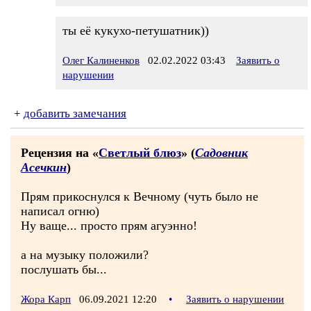
ты её кукухо-петушатник))
Олег Калиненков
02.02.2022 03:43
Заявить о
нарушении
+
добавить замечания
Рецензия на «
Светлый блюз
» (
Садовник
Асечкин
)
Прям прикоснулся к Вечному (чуть было не
написал огню)
Ну ваще... просто прям агуэнно!
а на музыку положили?
послушать бы...
Жора Карп
06.09.2021 12:20
•
Заявить о нарушении