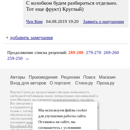
С колобком будем разбираться отдельно.
Тот еще фрукт) Круглый)
Чен Ким
04.08.2019 19:20
Заявить о нарушении
+
добавить замечания
Продолжение списка рецензий:
289-280
279-270
269-260
259-250
→
Авторы
Произведения
Рецензии
Поиск
Магазин
Вход для авторов
О портале
Стихи.ру
Проза.ру
Портал Стихи.ру предоставляет авторам возможность
свободной публикации своих литературных произведений в
сети Интернет на основании
пользовательского договора
.
Все авторские права на произведения принадлежат авторам
и охраняются
законом
. Перепечатка произведений возможна
Мы используем файлы cookie
только с согласия его автора, к которому вы можете
обратиться на его авторской странице. Ответственность за
для улучшения работы сайта.
тексты произведений авторы несут самостоятельно на
Оставаясь на сайте, вы
основании
правил публикации
и
законодательства
Российской Федерации
. Данные пользователей
соглашаетесь с условиями
обрабатываются на основании
Политики обработки персональных данных
.