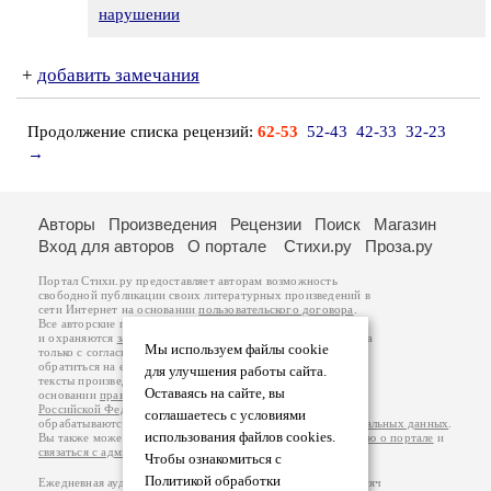
нарушении
+
добавить замечания
Продолжение списка рецензий:
62-53
52-43
42-33
32-23
→
Авторы
Произведения
Рецензии
Поиск
Магазин
Вход для авторов
О портале
Стихи.ру
Проза.ру
Портал Стихи.ру предоставляет авторам возможность
свободной публикации своих литературных произведений в
сети Интернет на основании
пользовательского договора
.
Все авторские права на произведения принадлежат авторам
и охраняются
законом
. Перепечатка произведений возможна
Мы используем файлы cookie
только с согласия его автора, к которому вы можете
обратиться на его авторской странице. Ответственность за
для улучшения работы сайта.
тексты произведений авторы несут самостоятельно на
Оставаясь на сайте, вы
основании
правил публикации
и
законодательства
Российской Федерации
. Данные пользователей
соглашаетесь с условиями
обрабатываются на основании
Политики обработки персональных данных
.
использования файлов cookies.
Вы также можете посмотреть более подробную
информацию о портале
и
связаться с администрацией
.
Чтобы ознакомиться с
Политикой обработки
Ежедневная аудитория портала Стихи.ру – порядка 200 тысяч