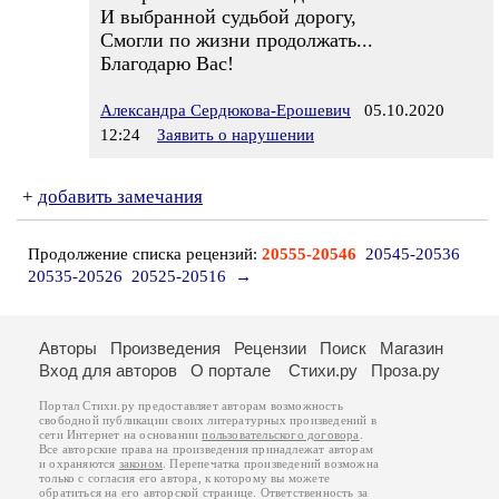
И выбранной судьбой дорогу,
Смогли по жизни продолжать...
Благодарю Вас!
Александра Сердюкова-Ерошевич
05.10.2020
12:24
Заявить о нарушении
+
добавить замечания
Продолжение списка рецензий:
20555-20546
20545-20536
20535-20526
20525-20516
→
Авторы
Произведения
Рецензии
Поиск
Магазин
Вход для авторов
О портале
Стихи.ру
Проза.ру
Портал Стихи.ру предоставляет авторам возможность
свободной публикации своих литературных произведений в
сети Интернет на основании
пользовательского договора
.
Все авторские права на произведения принадлежат авторам
и охраняются
законом
. Перепечатка произведений возможна
только с согласия его автора, к которому вы можете
обратиться на его авторской странице. Ответственность за