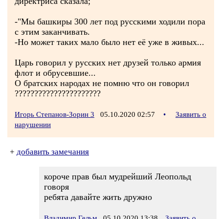
директриса сказала;
-"Мы башкиры 300 лет под русскими ходили пора
с этим заканчивать.
-Но может таких мало было нет её уже в живых...
Царь говорил у русских нет друзей только армия
флот и обрусевшие...
О братских народах не помню что он говорил
??????????????????????
Игорь Степанов-Зорин 3
05.10.2020 02:57
•
Заявить о
нарушении
+
добавить замечания
короче прав был мудрейший Леопольд
говоря
ребята давайте жить дружно
Владимир Гельм
05.10.2020 13:38
Заявить о