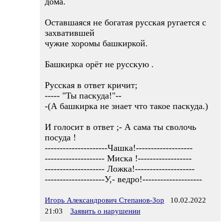
дома.
Оставшаяся не богатая русская ругается с
захватившей
чужие хоромы башкиркой.
Башкирка орёт не русскую .
Русская в ответ кричит;
----- "Ты паскуда!"--
-(А башкирка не знает что такое паскуда.)
И голосит в ответ ;- А сама ты сволочь
посуда !
---------------------Чашка!-------------------
-------------------- Миска !------------------
-------------------- Ложка!--------------------
--------------------У,- ведро!--------------------
Игорь Александрович Степанов-Зор
10.02.2022
21:03
Заявить о нарушении