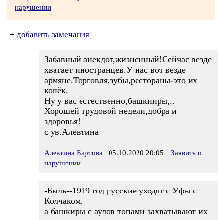
нарушении
+
добавить замечания
Забавный анекдот,жизненный!Сейчас везде
хватает иностранцев.У нас вот везде
армяне.Торговля,зубы,рестораны-это их
конёк.
Ну у вас естественно,башкииры,..
Хорошей трудовой недели,добра и
здоровья!
с ув.Алевтина
Алевтина Бартова
05.10.2020 20:05
Заявить о
нарушении
-Быль--1919 год русские уходят с Уфы с
Колчаком,
а башкиры с аулов топами захватывают их