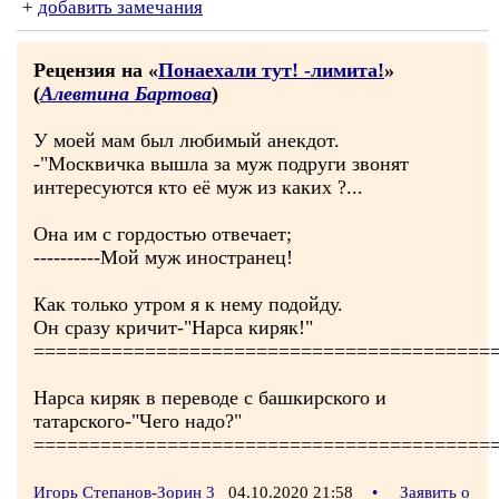
+
добавить замечания
Рецензия на «
Понаехали тут! -лимита!
»
(
Алевтина Бартова
)
У моей мам был любимый анекдот.
-"Москвичка вышла за муж подруги звонят
интересуются кто её муж из каких ?...
Она им с гордостью отвечает;
----------Мой муж иностранец!
Как только утром я к нему подойду.
Он сразу кричит-"Нарса киряк!"
=========================================
Нарса киряк в переводе с башкирского и
татарского-"Чего надо?"
=========================================
Игорь Степанов-Зорин 3
04.10.2020 21:58
•
Заявить о