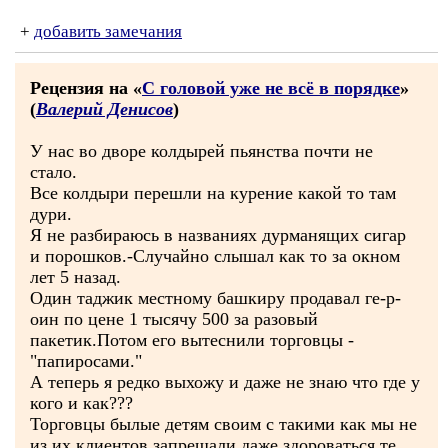
+
добавить замечания
Рецензия на «
С головой уже не всё в порядке
»
(
Валерий Денисов
)
У нас во дворе колдырей пьянства почти не
стало.
Все колдыри перешли на курение какой то там
дури.
Я не разбираюсь в названиях дурманящих сигар
и порошков.-Случайно слышал как то за окном
лет 5 назад.
Один таджик местному башкиру продавал ге-р-
оин по цене 1 тысячу 500 за разовый
пакетик.Потом его вытеснили торговцы -
"папиросами."
А теперь я редко выхожу и даже не знаю что где у
кого и как???
Торговцы былые детям своим с такими как мы не
из их клиентов запрещали даже здороваться те