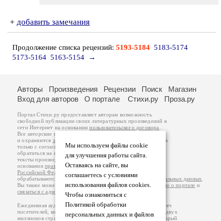
+
добавить замечания
Продолжение списка рецензий:
5193-5184
5183-5174
5173-5164
5163-5154
→
Авторы
Произведения
Рецензии
Поиск
Магазин
Вход для авторов
О портале
Стихи.ру
Проза.ру
Портал Стихи.ру предоставляет авторам возможность
свободной публикации своих литературных произведений в
сети Интернет на основании
пользовательского договора
.
Все авторские права на произведения принадлежат авторам
и охраняются
законом
. Перепечатка произведений возможна
Мы используем файлы cookie
только с согласия его автора, к которому вы можете
обратиться на его авторской странице. Ответственность за
для улучшения работы сайта.
тексты произведений авторы несут самостоятельно на
Оставаясь на сайте, вы
основании
правил публикации
и
законодательства
Российской Федерации
. Данные пользователей
соглашаетесь с условиями
обрабатываются на основании
Политики обработки персональных данных
.
использования файлов cookies.
Вы также можете посмотреть более подробную
информацию о портале
и
связаться с администрацией
.
Чтобы ознакомиться с
Политикой обработки
Ежедневная аудитория портала Стихи.ру – порядка 200 тысяч
посетителей, которые в общей сумме просматривают более двух
персональных данных и файлов
миллионов страниц по данным счетчика посещаемости, который