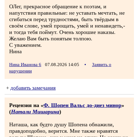
ОЛег, прекрасное обращение к поэтам, и
напутствия правильные: не уставать мечтать, не
сгибаться перед трудностями, быть твёрдым в
своём слове, умей прощать, умей и ненавидеть,-
и тогда тебя поймут. Очень хорошие наказы.
Желаю Вам быть понятым толпою.
С уважением.
Нина
Нина Иванова 6
07.08.2026 14:05
•
Заявить о
нарушении
+
добавить замечания
Рецензия на «
Ф. Шопен Вальс до-диез минор
»
(
Натали Мишарина
)
Наташа, как будто душу Шопена обнажили,
правдоподобно, верится. Мне также нравятся