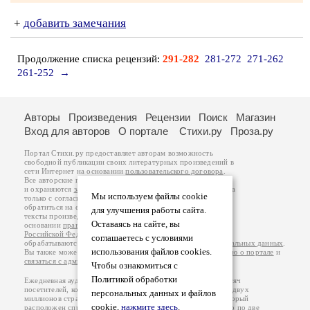
+
добавить замечания
Продолжение списка рецензий:
291-282
281-272
271-262
261-252
→
Авторы
Произведения
Рецензии
Поиск
Магазин
Вход для авторов
О портале
Стихи.ру
Проза.ру
Портал Стихи.ру предоставляет авторам возможность
свободной публикации своих литературных произведений в
сети Интернет на основании
пользовательского договора
.
Все авторские права на произведения принадлежат авторам
и охраняются
законом
. Перепечатка произведений возможна
Мы используем файлы cookie
только с согласия его автора, к которому вы можете
обратиться на его авторской странице. Ответственность за
для улучшения работы сайта.
тексты произведений авторы несут самостоятельно на
Оставаясь на сайте, вы
основании
правил публикации
и
законодательства
Российской Федерации
. Данные пользователей
соглашаетесь с условиями
обрабатываются на основании
Политики обработки персональных данных
.
использования файлов cookies.
Вы также можете посмотреть более подробную
информацию о портале
и
связаться с администрацией
.
Чтобы ознакомиться с
Политикой обработки
Ежедневная аудитория портала Стихи.ру – порядка 200 тысяч
посетителей, которые в общей сумме просматривают более двух
персональных данных и файлов
миллионов страниц по данным счетчика посещаемости, который
cookie,
нажмите здесь
.
расположен справа от этого текста. В каждой графе указано по две