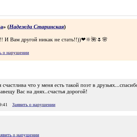
ра
» (
Надежда Старинская
)
!! И Вам другой никак не стать!!))❤🔆🌺🌷🌸
ь о нарушении
 счастлива что у меня есть такой поэт в друзьях...спасиб
навещу Вас на днях..счастья дорогой!
9:41
Заявить о нарушении
аявить о нарушении