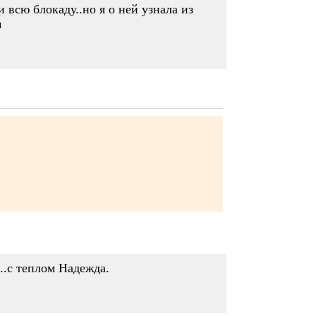
 всю блокаду..но я о ней узнала из
м
..с теплом Надежда.