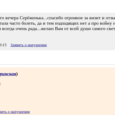
ого вечера Серёженька...спасибо огромное за визит и отзы
ала часто болеть, да и тем подходящих нет а про войну н
м всегда очень рада...желаю Вам от всей души самого све
3:15
Заявить о нарушении
ринская
)
!
вить о нарушении