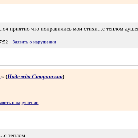
..оч приятно что понравились мои стихи...с теплом душ
7:52
Заявить о нарушении
т
» (
Надежда Старинская
)
явить о нарушении
..с теплом