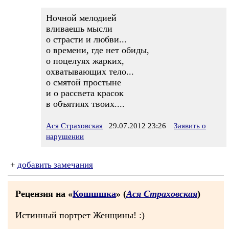
Ночной мелодией
вливаешь мысли
о страсти и любви...
о времени, где нет обиды,
о поцелуях жарких,
охватывающих тело...
о смятой простыне
и о рассвета красок
в объятиях твоих....
Ася Страховская
29.07.2012 23:26
Заявить о
нарушении
+
добавить замечания
Рецензия на «
Кошшшка
» (
Ася Страховская
)
Истинный портрет Женщины! :)