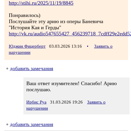
http://stihi.ru/2025/11/19/8845
Понравилось)
Послушайте эту арию из оперы Баневича
"История Кая и Герды"
http://vk.ru/audio547655427_456239718_7cdff29e2edd5
Юджин Фицерберт
03.03.2026 13:16
•
Заявить о
нарушении
+
добавить замечания
Ваш ответ изумителен! Спасибо! Арию
послушаю.
Ирбис Руа
31.03.2026 19:26
Заявить о
нарушении
+
добавить замечания