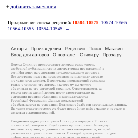
+
добавить замечания
Продолжение списка рецензий:
10584-10575
10574-10565
10564-10555
10554-10545
→
Авторы
Произведения
Рецензии
Поиск
Магазин
Вход для авторов
О портале
Стихи.ру
Проза.ру
Портал Стихи.ру предоставляет авторам возможность
свободной публикации своих литературных произведений в
сети Интернет на основании
пользовательского договора
.
Все авторские права на произведения принадлежат авторам
и охраняются
законом
. Перепечатка произведений возможна
только с согласия его автора, к которому вы можете
обратиться на его авторской странице. Ответственность за
тексты произведений авторы несут самостоятельно на
основании
правил публикации
и
законодательства
Российской Федерации
. Данные пользователей
обрабатываются на основании
Политики обработки персональных данных
.
Вы также можете посмотреть более подробную
информацию о портале
и
связаться с администрацией
.
Ежедневная аудитория портала Стихи.ру – порядка 200 тысяч
посетителей, которые в общей сумме просматривают более двух
миллионов страниц по данным счетчика посещаемости, который
расположен справа от этого текста. В каждой графе указано по две
цифры: количество просмотров и количество посетителей.