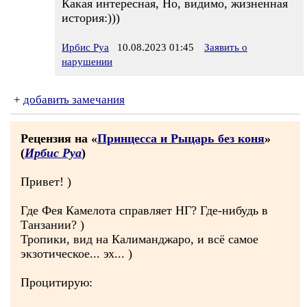
Какая интересная, Но, видимо, жизненная
история:)))
Ирбис Руа
10.08.2023 01:45
Заявить о
нарушении
+
добавить замечания
Рецензия на «
Принцесса и Рыцарь без коня
»
(
Ирбис Руа
)
Привет! )
Где Фея Камелота справляет НГ? Где-нибудь в
Танзании? )
Тропики, вид на Калиманджаро, и всё самое
экзотическое... эх... )
Процитирую: