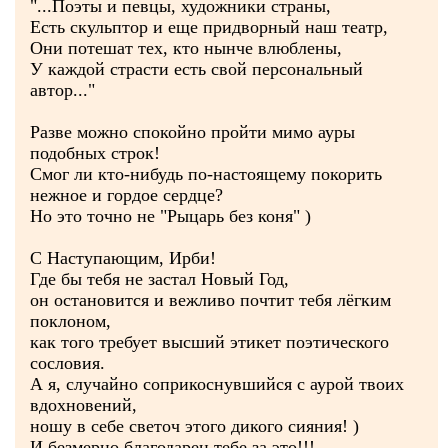
"...Поэты и певцы, художники страны,
Есть скульптор и еще придворный наш театр,
Они потешат тех, кто нынче влюблены,
У каждой страсти есть свой персональный
автор..."
Разве можно спокойно пройти мимо ауры
подобных строк!
Смог ли кто-нибудь по-настоящему покорить
нежное и гордое сердце?
Но это точно не "Рыцарь без коня" )
С Наступающим, Ирби!
Где бы тебя не застал Новый Год,
он остановится и вежливо почтит тебя лёгким
поклоном,
как того требует высший этикет поэтического
сословия.
А я, случайно соприкоснувшийся с аурой твоих
вдохновений,
ношу в себе светоч этого дикого сияния! )
И безмерно благодарен тебе за это!!!