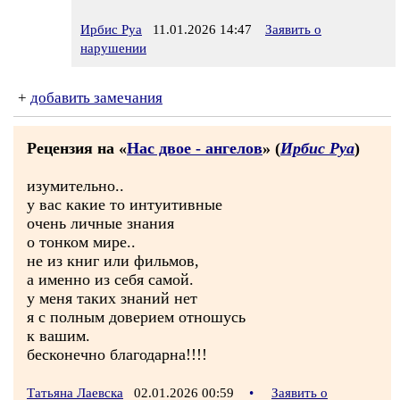
Ирбис Руа
11.01.2026 14:47
Заявить о
нарушении
+
добавить замечания
Рецензия на «
Нас двое - ангелов
» (
Ирбис Руа
)
изумительно..
у вас какие то интуитивные
очень личные знания
о тонком мире..
не из книг или фильмов,
а именно из себя самой.
у меня таких знаний нет
я с полным доверием отношусь
к вашим.
бесконечно благодарна!!!!
Татьяна Лаевска
02.01.2026 00:59
•
Заявить о