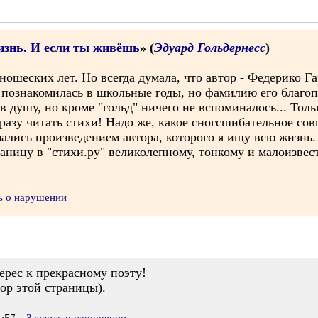
изнь. И если ты живёшь
» (
Эдуард Гольдернесс
)
ошеских лет. Но всегда думала, что автор - Федерико Га
я познакомилась в школьные годы, но фамилию его благо
в душу, но кроме "гольд" ничего не вспоминалось... Тол
азу читать стихи! Надо же, какое сногсшибательное совп
зались произведением автора, которого я ищу всю жизнь.
раницу в "стихи.ру" великолепному, тонкому и малоизвест
ь о нарушении
ерес к прекрасному поэту!
ор этой страницы).