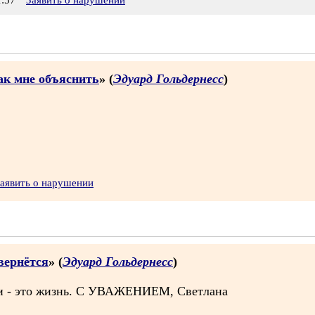
:57
Заявить о нарушении
как мне объяснить
» (
Эдуард Гольдернесс
)
аявить о нарушении
вернётся
» (
Эдуард Гольдернесс
)
роки - это жизнь. С УВАЖЕНИЕМ, Светлана