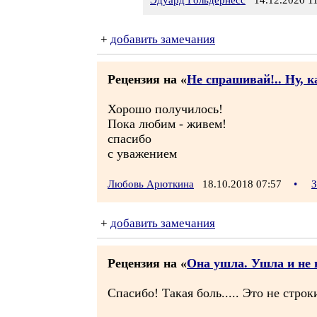
Эдуард Гольдернесс
14.12.2020 11
+
добавить замечания
Рецензия на «
Не спрашивай!.. Ну, 
Хорошо получилось!
Пока любим - живем!
спасибо
с уважением
Любовь Арюткина
18.10.2018 07:57
•
З
+
добавить замечания
Рецензия на «
Она ушла. Ушла и не 
Спасибо! Такая боль..... Это не ст