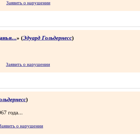
Заявить о нарушении
анья...
» (
Эдуард Гольдернесс
)
Заявить о нарушении
ольдернесс
)
67 года...
Заявить о нарушении