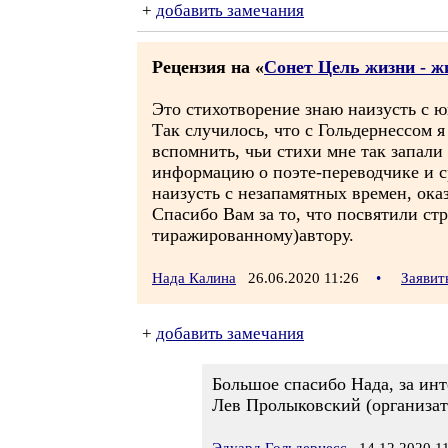
+
добавить замечания
Рецензия на «
Сонет Цель жизни - ж
Это стихотворение знаю наизусть с юн
Так случилось, что с Гольдернессом 
вспомнить, чьи стихи мне так запали 
информацию о поэте-переводчике и ср
наизусть с незапамятных времен, ока
Спасибо Вам за то, что посвятили ст
тиражированному)автору.
Нада Калина
26.06.2020 11:26
•
Заявит
+
добавить замечания
Большое спасибо Нада, за инт
Лев Пролыковский (организат