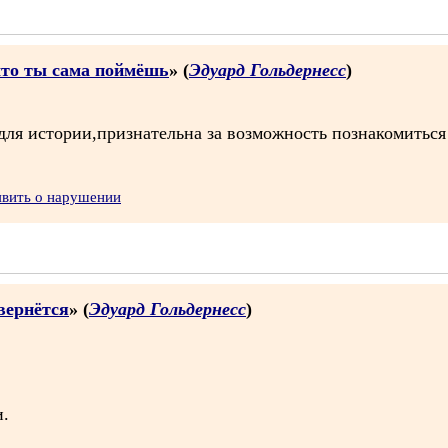
что ты сама поймёшь
» (
Эдуард Гольдернесс
)
ля истории,признательна за возможность познакомиться 
явить о нарушении
вернётся
» (
Эдуард Гольдернесс
)
и.