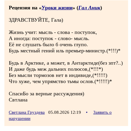
Рецензия на «
Уроки жизни
» (
Гал Аник
)
ЗДРАВСТВУЙТЕ, Гала)
Жизнь учит: мысль - слова - поступок,
А иногда: поступок - слово- мысль.
Её не слушать было б очень глупо.
Будь местный гений иль премьер-министр.(*!!!)*
Будь в Арктике, а может, в Антарктиде(без зпт?..)
И даже будь меж дальних полюсов,(*!!!*)
Без мысли тормозов нет в индивиде,(*!!!!!)
Что хуже, чем упрямство тьмы ослов.(*!!!!!)*
СпасиБо за верные рассуждения)
Свтлана
Светлана Груздева
05.08.2026 12:19
•
Заявить о
нарушении