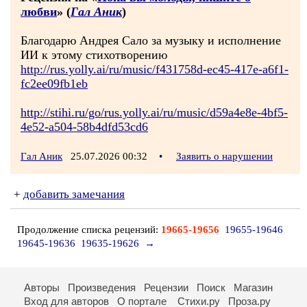
любви
» (
Гал Аник
)
Благодарю Андрея Сало за музыку и исполнение
ИИ к этому стихотворению
http://rus.yolly.ai/ru/music/f431758d-ec45-417e-a6f1-
fc2ee09fb1eb
http://stihi.ru/go/rus.yolly.ai/ru/music/d59a4e8e-4bf5-
4e52-a504-58b4dfd53cd6
Гал Аник
25.07.2026 00:32
•
Заявить о нарушении
+
добавить замечания
Продолжение списка рецензий:
19665-19656
19655-19646
19645-19636
19635-19626
→
Авторы
Произведения
Рецензии
Поиск
Магазин
Вход для авторов
О портале
Стихи.ру
Проза.ру