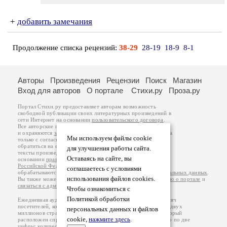
+
добавить замечания
Продолжение списка рецензий:
38-29
28-19
18-9
8-1
Авторы
Произведения
Рецензии
Поиск
Магазин
Вход для авторов
О портале
Стихи.ру
Проза.ру
Портал Стихи.ру предоставляет авторам возможность
свободной публикации своих литературных произведений в
сети Интернет на основании
пользовательского договора
.
Все авторские права на произведения принадлежат авторам
и охраняются
законом
. Перепечатка произведений возможна
Мы используем файлы cookie
только с согласия его автора, к которому вы можете
обратиться на его авторской странице. Ответственность за
для улучшения работы сайта.
тексты произведений авторы несут самостоятельно на
Оставаясь на сайте, вы
основании
правил публикации
и
законодательства
Российской Федерации
. Данные пользователей
соглашаетесь с условиями
обрабатываются на основании
Политики обработки персональных данных
.
использования файлов cookies.
Вы также можете посмотреть более подробную
информацию о портале
и
связаться с администрацией
.
Чтобы ознакомиться с
Политикой обработки
Ежедневная аудитория портала Стихи.ру – порядка 200 тысяч
посетителей, которые в общей сумме просматривают более двух
персональных данных и файлов
миллионов страниц по данным счетчика посещаемости, который
cookie,
нажмите здесь
.
расположен справа от этого текста. В каждой графе указано по две
цифры: количество просмотров и количество посетителей.