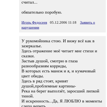
считал...
обязательно поробую.
Игорь Федосеев
05.12.2006 11:18
Заявить о
нарушении
У рукомойника стою. И вижу всё как в
зазеркалье.
Здесь отражение моё читает мне стихи и
сказки.
Застыв душой, смотрю в глаза
разнообразиям корриды,
В которых есть манеж и я, и кумачовый
цвет обиды.
Здесь в ряд стоят, кривят
душой,проблемные картины-
Река на берег выползёт, заросший липкой
тиной.
И искренность...Да, Я ЛЮБЛЮ в моменты
слепо верить..