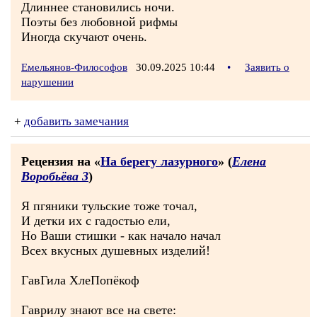
Длиннее становились ночи.
Поэты без любовной рифмы
Иногда скучают очень.
Емельянов-Философов
30.09.2025 10:44
•
Заявить о
нарушении
+
добавить замечания
Рецензия на «
На берегу лазурного
» (
Елена
Воробьёва 3
)
Я пгяники тульские тоже точал,
И детки их с гадостью ели,
Но Ваши стишки - как начало начал
Всех вкусных душевных изделий!
ГавГила ХлеПопёкоф
Гаврилу знают все на свете: