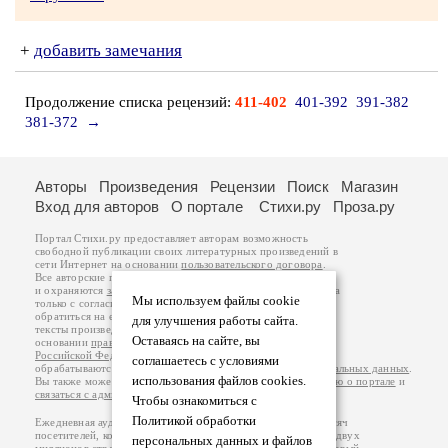
+
добавить замечания
Продолжение списка рецензий:
411-402
401-392
391-382
381-372
→
Авторы
Произведения
Рецензии
Поиск
Магазин
Вход для авторов
О портале
Стихи.ру
Проза.ру
Портал Стихи.ру предоставляет авторам возможность
свободной публикации своих литературных произведений в
сети Интернет на основании
пользовательского договора
.
Все авторские права на произведения принадлежат авторам
и охраняются
законом
. Перепечатка произведений возможна
Мы используем файлы cookie
только с согласия его автора, к которому вы можете
обратиться на его авторской странице. Ответственность за
для улучшения работы сайта.
тексты произведений авторы несут самостоятельно на
Оставаясь на сайте, вы
основании
правил публикации
и
законодательства
Российской Федерации
. Данные пользователей
соглашаетесь с условиями
обрабатываются на основании
Политики обработки персональных данных
.
использования файлов cookies.
Вы также можете посмотреть более подробную
информацию о портале
и
связаться с администрацией
.
Чтобы ознакомиться с
Политикой обработки
Ежедневная аудитория портала Стихи.ру – порядка 200 тысяч
посетителей, которые в общей сумме просматривают более двух
персональных данных и файлов