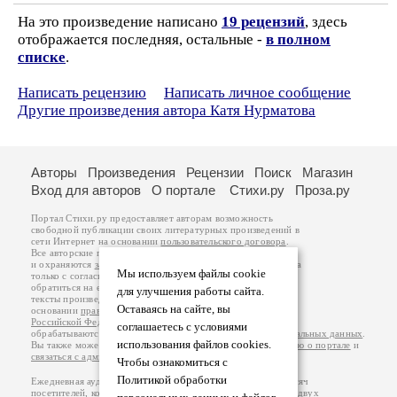
На это произведение написано
19 рецензий
, здесь
отображается последняя, остальные -
в полном
списке
.
Написать рецензию
Написать личное сообщение
Другие произведения автора Катя Нурматова
Авторы
Произведения
Рецензии
Поиск
Магазин
Вход для авторов
О портале
Стихи.ру
Проза.ру
Портал Стихи.ру предоставляет авторам возможность
свободной публикации своих литературных произведений в
сети Интернет на основании
пользовательского договора
.
Все авторские права на произведения принадлежат авторам
и охраняются
законом
. Перепечатка произведений возможна
Мы используем файлы cookie
только с согласия его автора, к которому вы можете
обратиться на его авторской странице. Ответственность за
для улучшения работы сайта.
тексты произведений авторы несут самостоятельно на
Оставаясь на сайте, вы
основании
правил публикации
и
законодательства
Российской Федерации
. Данные пользователей
соглашаетесь с условиями
обрабатываются на основании
Политики обработки персональных данных
.
использования файлов cookies.
Вы также можете посмотреть более подробную
информацию о портале
и
связаться с администрацией
.
Чтобы ознакомиться с
Политикой обработки
Ежедневная аудитория портала Стихи.ру – порядка 200 тысяч
посетителей, которые в общей сумме просматривают более двух