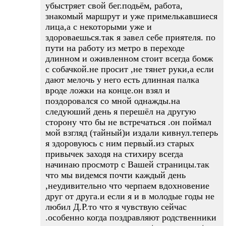
убыстряет свой бег.подьём, работа,
знакомый маршрут и уже примелькавшиеся
лица,а с некоторыми уже и
здороваешься.так я завел себе приятеля. по
пути на работу из метро в переходе
длинном и оживленном стоит всегда бомж
с собачкой.не просит ,не тянет руки,а если
дают мелочь у него есть длинная палка
вроде ложки на конце.он взял и
поздоровался со мной однажды.на
следуюший день я перешёл на другую
сторону что бы не встречаться .он поймал
мой взгляд (тайный)и издали кивнул.теперь
я здоровуюсь с ним первый.из старых
привычек заходя на стихиру всегда
начинаю просмотр с Вашей страницы.так
что мы видемся почти каждый день
,неудивительно что черпаем вдохновение
друг от друга.и если я и в молодые годы не
любил Д.Р.то что я чувствую сейчас
.особенно когда поздравляют родственники