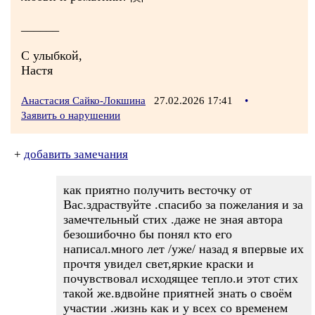
______
С улыбкой,
Настя
Анастасия Сайко-Локшина
27.02.2026 17:41
•
Заявить о нарушении
+
добавить замечания
как приятно получить весточку от
Вас.здраствуйте .спасибо за пожелания и за
замечтельный стих .даже не зная автора
безошибочно бы понял кто его
написал.много лет /уже/ назад я впервые их
прочтя увидел свет,яркие краски и
почувствовал исходящее тепло.и этот стих
такой же.вдвойне приятней знать о своём
участии .жизнь как и у всех со временем