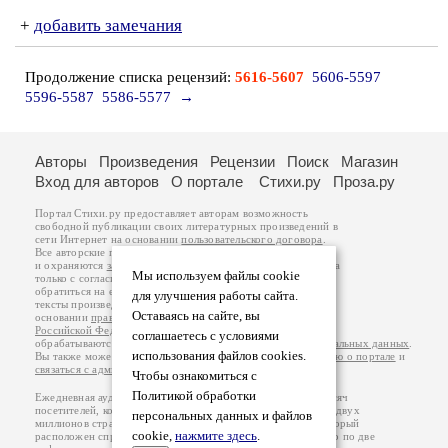
+
добавить замечания
Продолжение списка рецензий:
5616-5607
5606-5597
5596-5587
5586-5577
→
Авторы
Произведения
Рецензии
Поиск
Магазин
Вход для авторов
О портале
Стихи.ру
Проза.ру
Портал Стихи.ру предоставляет авторам возможность
свободной публикации своих литературных произведений в
сети Интернет на основании
пользовательского договора
.
Все авторские права на произведения принадлежат авторам
и охраняются
законом
. Перепечатка произведений возможна
Мы используем файлы cookie
только с согласия его автора, к которому вы можете
обратиться на его авторской странице. Ответственность за
для улучшения работы сайта.
тексты произведений авторы несут самостоятельно на
Оставаясь на сайте, вы
основании
правил публикации
и
законодательства
Российской Федерации
. Данные пользователей
соглашаетесь с условиями
обрабатываются на основании
Политики обработки персональных данных
.
использования файлов cookies.
Вы также можете посмотреть более подробную
информацию о портале
и
связаться с администрацией
.
Чтобы ознакомиться с
Политикой обработки
Ежедневная аудитория портала Стихи.ру – порядка 200 тысяч
посетителей, которые в общей сумме просматривают более двух
персональных данных и файлов
миллионов страниц по данным счетчика посещаемости, который
cookie,
нажмите здесь
.
расположен справа от этого текста. В каждой графе указано по две