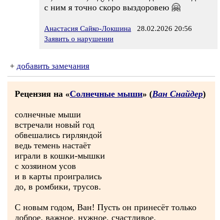
с ним я точно скоро выздоровею 🤗
Анастасия Сайко-Локшина
28.02.2026 20:56
Заявить о нарушении
+
добавить замечания
Рецензия на «
Солнечные мыши
» (
Ван Снайдер
)
солнечные мыши
встречали новый год
обвешались гирляндой
ведь темень настаёт
играли в кошки-мышки
с хозяином усов
и в карты проигрались
до, в ромбики, трусов.
С новым годом, Ван! Пусть он принесёт только
доброе, важное, нужное, счастливое,