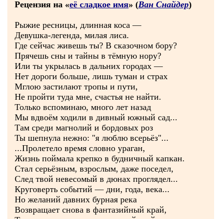
Рецензия на «
её сладкое имя
» (
Ван Снайдер
)
Рыжие ресницы, длинная коса —
Девушка-легенда, милая лиса.
Где сейчас живешь ты? В сказочном бору?
Прячешь сны и тайны в тёмную нору?
Или ты укрылась в дальних городах —
Нет дороги больше, лишь туман и страх
Мглою застилают тропы и пути,
Не пройти туда мне, счастья не найти.
Только вспоминаю, много лет назад
Мы вдвоём ходили в дивный южный сад...
Там среди магнолий и бордовых роз
Ты шепнула нежно: "я люблю всерьёз"...
...Пролетело время словно ураган,
Жизнь поймала крепко в будничный капкан.
Стал серьёзным, взрослым, даже поседел,
След твой невесомый в дюнах проглядел...
Круговерть событий — дни, года, века...
Но желаний давних бурная река
Возвращает снова в фантазийный край,