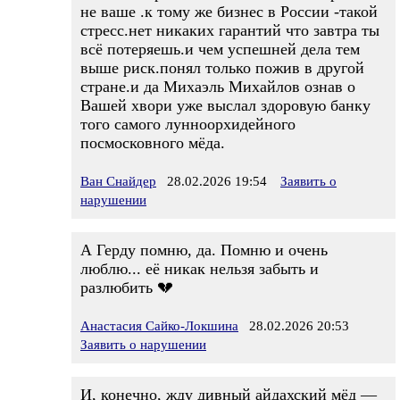
не ваше .к тому же бизнес в России -такой
стресс.нет никаких гарантий что завтра ты
всё потеряешь.и чем успешней дела тем
выше риск.понял только пожив в другой
стране.и да Михаэль Михайлов ознав о
Вашей хвори уже выслал здоровую банку
того самого лунноорхидейного
посмосковного мёда.
Ван Снайдер
28.02.2026 19:54
Заявить о
нарушении
А Герду помню, да. Помню и очень
люблю... её никак нельзя забыть и
разлюбить 💔
Анастасия Сайко-Локшина
28.02.2026 20:53
Заявить о нарушении
И, конечно, жду дивный айдахский мёд —