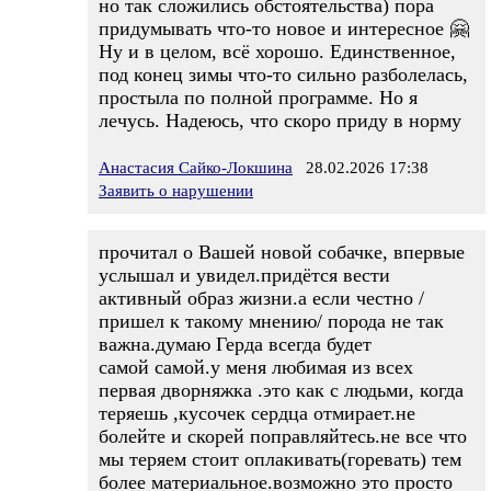
но так сложились обстоятельства) пора
придумывать что-то новое и интересное 🤗
Ну и в целом, всё хорошо. Единственное,
под конец зимы что-то сильно разболелась,
простыла по полной программе. Но я
лечусь. Надеюсь, что скоро приду в норму
Анастасия Сайко-Локшина
28.02.2026 17:38
Заявить о нарушении
прочитал о Вашей новой собачке, впервые
услышал и увидел.придётся вести
активный образ жизни.а если честно /
пришел к такому мнению/ порода не так
важна.думаю Герда всегда будет
самой самой.у меня любимая из всех
первая дворняжка .это как с людьми, когда
теряешь ,кусочек сердца отмирает.не
болейте и скорей поправляйтесь.не все что
мы теряем стоит оплакивать(горевать) тем
более материальное.возможно это просто