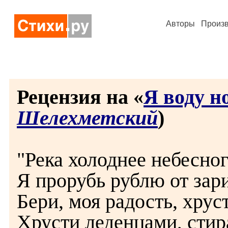
Авторы
Произ
Рецензия на «
Я воду н
Шелехметский
)
"Река холоднее небесног
Я прорубь рублю от зари
Бери, моя радость, хрус
Хрусти леденцами, стира