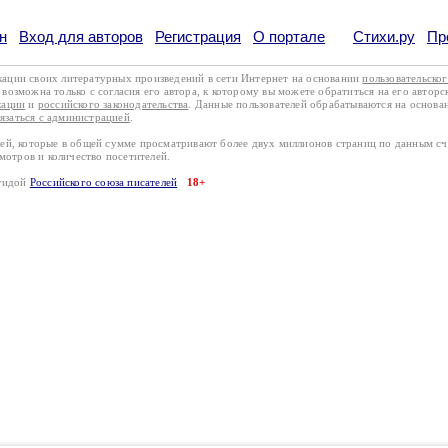
н
Вход для авторов
Регистрация
О портале
Стихи.ру
Пр
кации своих литературных произведений в сети Интернет на основании
пользовательско
возможна только с согласия его автора, к которому вы можете обратиться на его авторс
кации
и
российского законодательства
. Данные пользователей обрабатываются на основ
вязаться с администрацией
.
лей, которые в общей сумме просматривают более двух миллионов страниц по данным с
смотров и количество посетителей.
эгидой
Российского союза писателей
18+