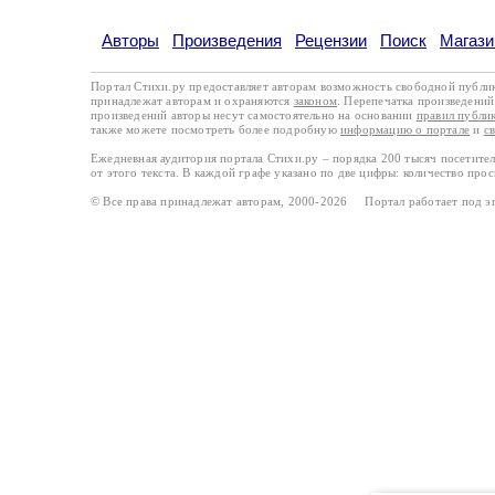
Авторы
Произведения
Рецензии
Поиск
Магази
Портал Стихи.ру предоставляет авторам возможность свободной публи
принадлежат авторам и охраняются
законом
. Перепечатка произведений 
произведений авторы несут самостоятельно на основании
правил публи
также можете посмотреть более подробную
информацию о портале
и
с
Ежедневная аудитория портала Стихи.ру – порядка 200 тысяч посетите
от этого текста. В каждой графе указано по две цифры: количество про
© Все права принадлежат авторам, 2000-2026 Портал работает под 