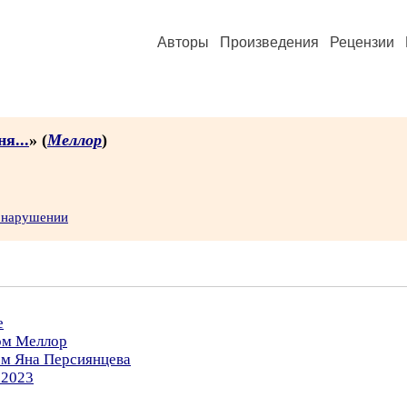
Авторы
Произведения
Рецензии
я...
» (
Меллор
)
о нарушении
е
ром Меллор
ом Яна Персиянцева
.2023