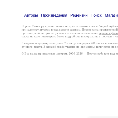
Авторы
Произведения
Рецензии
Поиск
Магази
Портал Стихи.ру предоставляет авторам возможность свободной публи
принадлежат авторам и охраняются
законом
. Перепечатка произведений 
произведений авторы несут самостоятельно на основании
правил публи
также можете посмотреть более подробную
информацию о портале
и
с
Ежедневная аудитория портала Стихи.ру – порядка 200 тысяч посетите
от этого текста. В каждой графе указано по две цифры: количество про
© Все права принадлежат авторам, 2000-2026 Портал работает под 