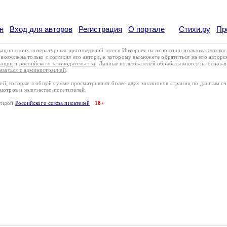
н
Вход для авторов
Регистрация
О портале
Стихи.ру
Пр
кации своих литературных произведений в сети Интернет на основании
пользовательско
возможна только с согласия его автора, к которому вы можете обратиться на его авторс
кации
и
российского законодательства
. Данные пользователей обрабатываются на основ
вязаться с администрацией
.
лей, которые в общей сумме просматривают более двух миллионов страниц по данным с
смотров и количество посетителей.
эгидой
Российского союза писателей
18+