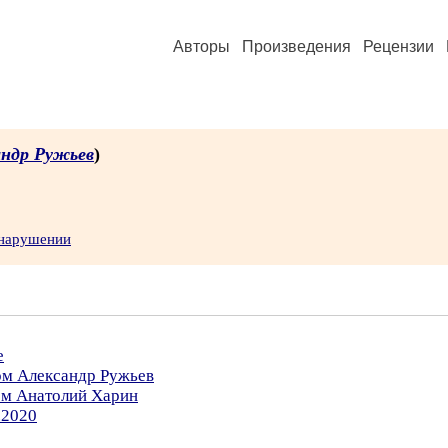
Авторы
Произведения
Рецензии
андр Ружьев
)
 нарушении
е
ом Александр Ружьев
ом Анатолий Харин
.2020