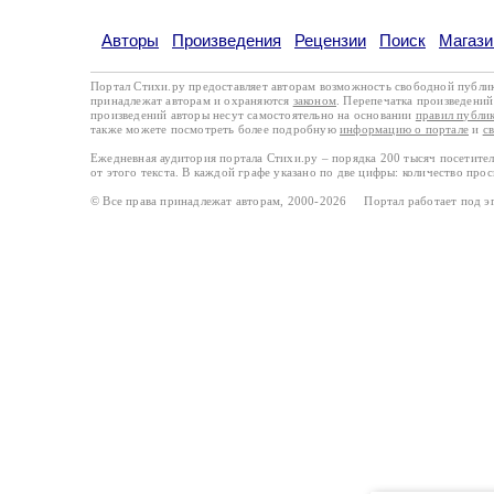
Авторы
Произведения
Рецензии
Поиск
Магази
Портал Стихи.ру предоставляет авторам возможность свободной публи
принадлежат авторам и охраняются
законом
. Перепечатка произведений 
произведений авторы несут самостоятельно на основании
правил публи
также можете посмотреть более подробную
информацию о портале
и
с
Ежедневная аудитория портала Стихи.ру – порядка 200 тысяч посетите
от этого текста. В каждой графе указано по две цифры: количество про
© Все права принадлежат авторам, 2000-2026 Портал работает под 