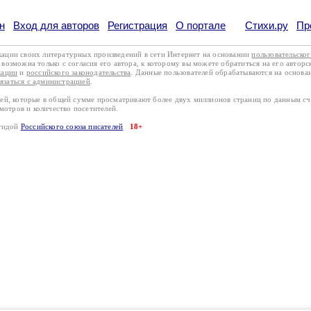
н
Вход для авторов
Регистрация
О портале
Стихи.ру
Пр
кации своих литературных произведений в сети Интернет на основании
пользовательско
возможна только с согласия его автора, к которому вы можете обратиться на его авторс
кации
и
российского законодательства
. Данные пользователей обрабатываются на основ
вязаться с администрацией
.
лей, которые в общей сумме просматривают более двух миллионов страниц по данным с
смотров и количество посетителей.
эгидой
Российского союза писателей
18+