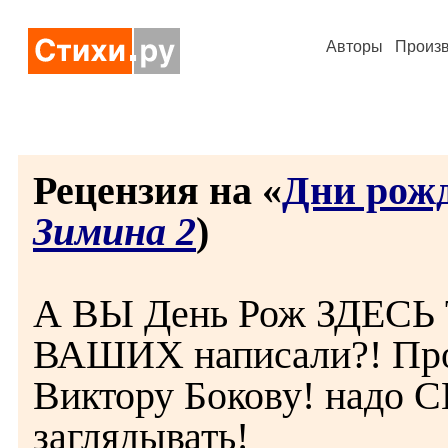
Авторы
Произ
Рецензия на «
Дни рож
Зимина 2
)
А ВЫ День Рож ЗДЕС
ВАШИХ написали?! Прос
Виктору Бокову! надо
заглядывать!