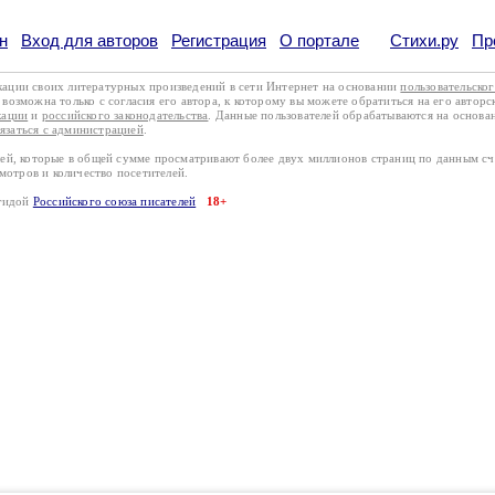
н
Вход для авторов
Регистрация
О портале
Стихи.ру
Пр
кации своих литературных произведений в сети Интернет на основании
пользовательско
возможна только с согласия его автора, к которому вы можете обратиться на его авторс
кации
и
российского законодательства
. Данные пользователей обрабатываются на основ
вязаться с администрацией
.
лей, которые в общей сумме просматривают более двух миллионов страниц по данным с
смотров и количество посетителей.
эгидой
Российского союза писателей
18+