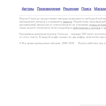
Авторы
Произведения
Рецензии
Поиск
Магази
Портал Стихи.ру предоставляет авторам возможность свободной публи
принадлежат авторам и охраняются
законом
. Перепечатка произведений 
произведений авторы несут самостоятельно на основании
правил публи
также можете посмотреть более подробную
информацию о портале
и
с
Ежедневная аудитория портала Стихи.ру – порядка 200 тысяч посетите
от этого текста. В каждой графе указано по две цифры: количество про
© Все права принадлежат авторам, 2000-2026 Портал работает под 