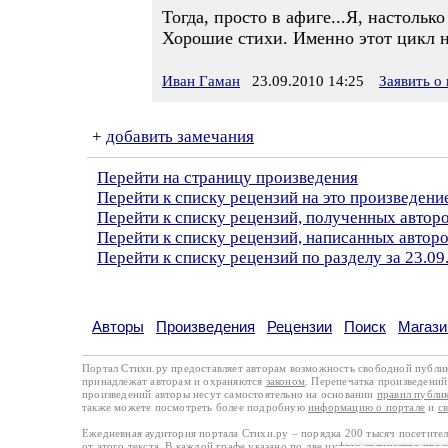
Тогда, просто в афиге...Я, настольк
Хорошие стихи. Именно этот цикл н
Иван Гаман
23.09.2010 14:25
Заявить о
+
добавить замечания
Перейти на страницу произведения
Перейти к списку рецензий на это произведени
Перейти к списку рецензий, полученных авто
Перейти к списку рецензий, написанных автор
Перейти к списку рецензий по разделу за 23.09
Авторы
Произведения
Рецензии
Поиск
Магази
Портал Стихи.ру предоставляет авторам возможность свободной публи
принадлежат авторам и охраняются
законом
. Перепечатка произведений 
произведений авторы несут самостоятельно на основании
правил публи
также можете посмотреть более подробную
информацию о портале
и
с
Ежедневная аудитория портала Стихи.ру – порядка 200 тысяч посетите
от этого текста. В каждой графе указано по две цифры: количество про