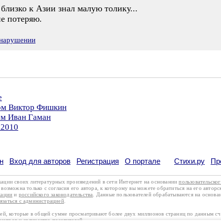
о близко к Азии знал малую толику...
е потеряю.
 нарушении
е
ром Виктор Фишкин
ом Иван Гаман
.2010
н
Вход для авторов
Регистрация
О портале
Стихи.ру
Пр
кации своих литературных произведений в сети Интернет на основании
пользовательско
возможна только с согласия его автора, к которому вы можете обратиться на его авторс
кации
и
российского законодательства
. Данные пользователей обрабатываются на основ
вязаться с администрацией
.
лей, которые в общей сумме просматривают более двух миллионов страниц по данным с
смотров и количество посетителей.