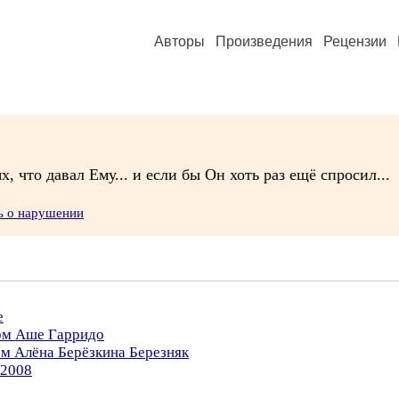
Авторы
Произведения
Рецензии
х, что давал Ему... и если бы Он хоть раз ещё спросил...
ь о нарушении
е
ром Аше Гарридо
ом Алёна Берёзкина Березняк
.2008