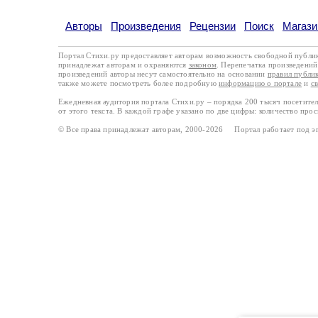
Авторы
Произведения
Рецензии
Поиск
Магази
Портал Стихи.ру предоставляет авторам возможность свободной публи
принадлежат авторам и охраняются
законом
. Перепечатка произведений 
произведений авторы несут самостоятельно на основании
правил публи
также можете посмотреть более подробную
информацию о портале
и
с
Ежедневная аудитория портала Стихи.ру – порядка 200 тысяч посетите
от этого текста. В каждой графе указано по две цифры: количество про
© Все права принадлежат авторам, 2000-2026 Портал работает под 