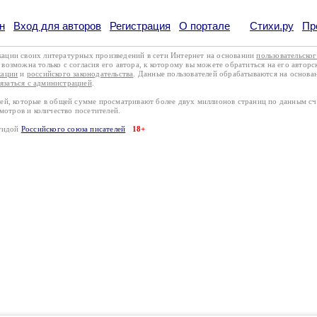
н
Вход для авторов
Регистрация
О портале
Стихи.ру
Пр
кации своих литературных произведений в сети Интернет на основании
пользовательско
возможна только с согласия его автора, к которому вы можете обратиться на его авторс
кации
и
российского законодательства
. Данные пользователей обрабатываются на основ
вязаться с администрацией
.
лей, которые в общей сумме просматривают более двух миллионов страниц по данным с
смотров и количество посетителей.
эгидой
Российского союза писателей
18+