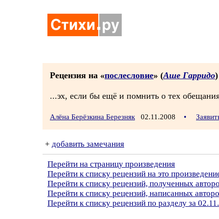
Рецензия на «
послесловие
» (
Аше Гарридо
)
...эх, если бы ещё и помнить о тех обещания
Алёна Берёзкина Березняк
02.11.2008
•
Заявит
+
добавить замечания
Перейти на страницу произведения
Перейти к списку рецензий на это произведени
Перейти к списку рецензий, полученных авто
Перейти к списку рецензий, написанных автор
Перейти к списку рецензий по разделу за 02.11