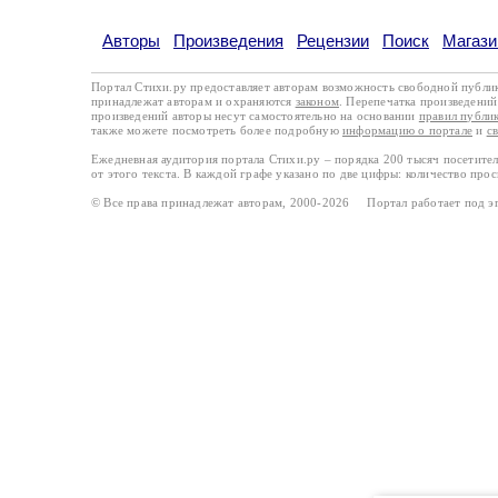
Авторы
Произведения
Рецензии
Поиск
Магази
Портал Стихи.ру предоставляет авторам возможность свободной публи
принадлежат авторам и охраняются
законом
. Перепечатка произведений 
произведений авторы несут самостоятельно на основании
правил публи
также можете посмотреть более подробную
информацию о портале
и
с
Ежедневная аудитория портала Стихи.ру – порядка 200 тысяч посетите
от этого текста. В каждой графе указано по две цифры: количество про
© Все права принадлежат авторам, 2000-2026 Портал работает под 