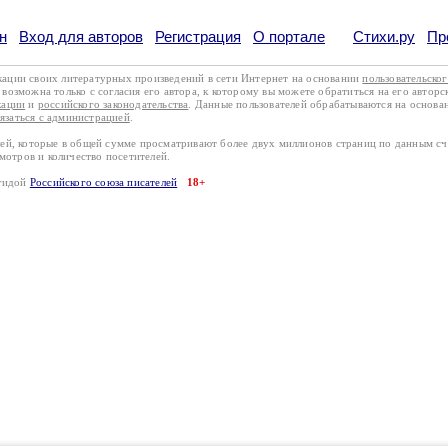
н
Вход для авторов
Регистрация
О портале
Стихи.ру
Пр
кации своих литературных произведений в сети Интернет на основании
пользовательско
возможна только с согласия его автора, к которому вы можете обратиться на его авторс
кации
и
российского законодательства
. Данные пользователей обрабатываются на основ
вязаться с администрацией
.
лей, которые в общей сумме просматривают более двух миллионов страниц по данным с
смотров и количество посетителей.
эгидой
Российского союза писателей
18+