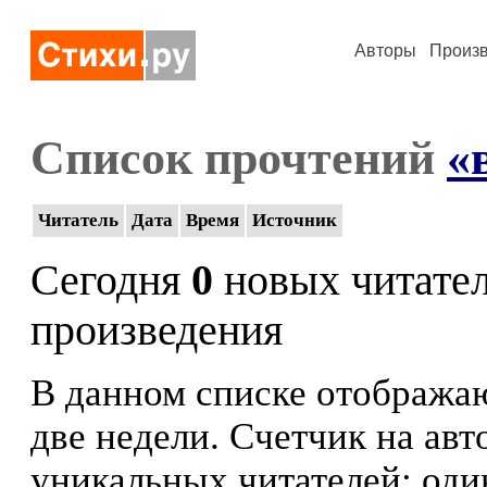
Авторы
Произ
Список прочтений
«
Читатель
Дата
Время
Источник
Сегодня
0
новых читате
произведения
В данном списке отображаю
две недели. Счетчик на ав
уникальных читателей: оди