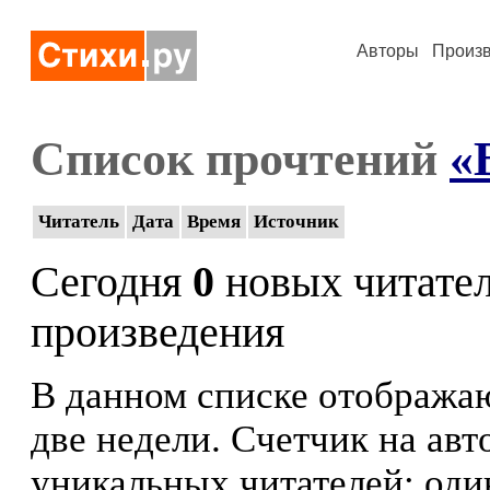
Авторы
Произ
Список прочтений
«
Читатель
Дата
Время
Источник
Сегодня
0
новых читате
произведения
В данном списке отображаю
две недели. Счетчик на ав
уникальных читателей: оди