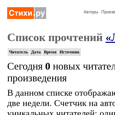
Авторы
Произ
Список прочтений
«
Читатель
Дата
Время
Источник
Сегодня
0
новых читате
произведения
В данном списке отображаю
две недели. Счетчик на ав
уникальных читателей: оди