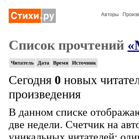
Авторы
Произ
Список прочтений
«
Читатель
Дата
Время
Источник
Сегодня
0
новых читате
произведения
В данном списке отображаю
две недели. Счетчик на ав
уникальных читателей: оди