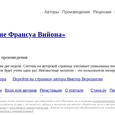
Авторы
Произведения
Рецензии
ие Франсуа Вийона»
 произведения
ие две недели. Счетчик на авторской странице учитывает уникальных чит
он будет учтен один раз. Неизвестные читатели – это пользователи интер
тора
Перейти на страницу автора Виктор Верещагин
н
Вход для авторов
Регистрация
О портале
Стихи.ру
Пр
кации своих литературных произведений в сети Интернет на основании
пользовательско
возможна только с согласия его автора, к которому вы можете обратиться на его авторс
кации
и
российского законодательства
. Данные пользователей обрабатываются на основ
вязаться с администрацией
.