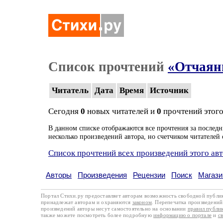
Список прочтений
«Отчаян
Читатель
Дата
Время
Источник
Сегодня
0
новых читателей и
0
прочтений этого
В данном списке отображаются все прочтения за последн
несколько произведений автора, но счетчиком читателей 
Список прочтений всех произведений этого ав
Авторы
Произведения
Рецензии
Поиск
Магази
Портал Стихи.ру предоставляет авторам возможность свободной публи
принадлежат авторам и охраняются
законом
. Перепечатка произведений 
произведений авторы несут самостоятельно на основании
правил публи
также можете посмотреть более подробную
информацию о портале
и
с