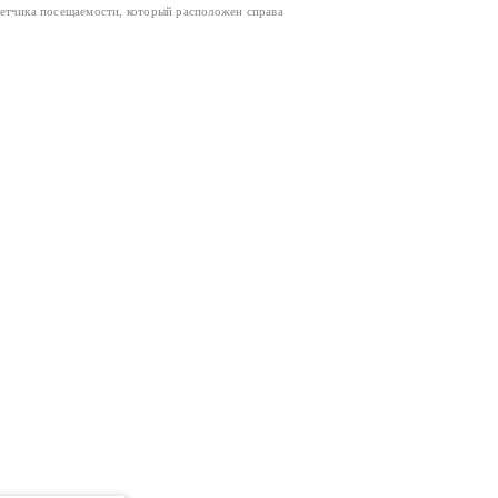
четчика посещаемости, который расположен справа