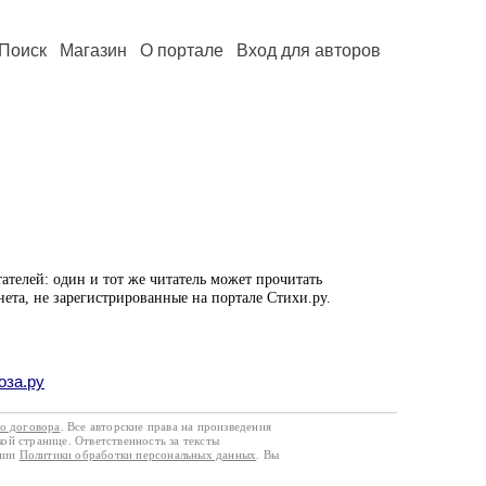
Поиск
Магазин
О портале
Вход для авторов
ателей: один и тот же читатель может прочитать
нета, не зарегистрированные на портале Стихи.ру.
оза.ру
го договора
. Все авторские права на произведения
кой странице. Ответственность за тексты
ании
Политики обработки персональных данных
. Вы