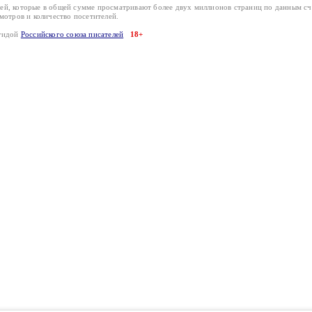
лей, которые в общей сумме просматривают более двух миллионов страниц по данным с
смотров и количество посетителей.
эгидой
Российского союза писателей
18+