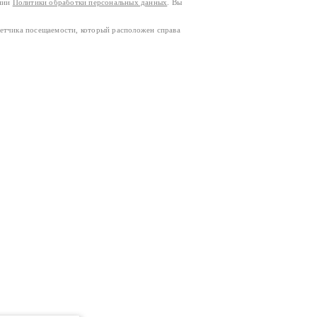
ании
Политики обработки персональных данных
. Вы
четчика посещаемости, который расположен справа