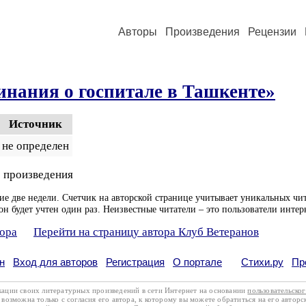
Авторы
Произведения
Рецензии
инания о госпитале в Ташкенте»
Источник
не определен
 произведения
ие две недели. Счетчик на авторской странице учитывает уникальных чит
он будет учтен один раз. Неизвестные читатели – это пользователи интер
тора
Перейти на страницу автора Клуб Ветеранов
н
Вход для авторов
Регистрация
О портале
Стихи.ру
Пр
кации своих литературных произведений в сети Интернет на основании
пользовательско
возможна только с согласия его автора, к которому вы можете обратиться на его авторс