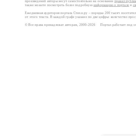
произведений авторы несут самостоятельно на основании
правил публи
также можете посмотреть более подробную
информацию о портале
и
с
Ежедневная аудитория портала Стихи.ру – порядка 200 тысяч посетите
от этого текста. В каждой графе указано по две цифры: количество про
© Все права принадлежат авторам, 2000-2026 Портал работает под 