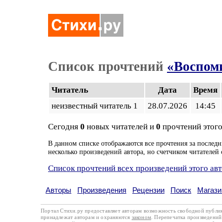
Список прочтений
«Воспом
Читатель
Дата
Время
неизвестный читатель 1
28.07.2026
14:45
Сегодня
0
новых читателей и
0
прочтений этого
В данном списке отображаются все прочтения за последн
несколько произведений автора, но счетчиком читателей 
Список прочтений всех произведений этого ав
Авторы
Произведения
Рецензии
Поиск
Магази
Портал Стихи.ру предоставляет авторам возможность свободной публи
принадлежат авторам и охраняются
законом
. Перепечатка произведений 