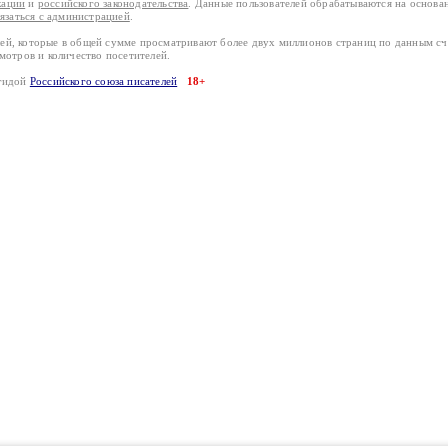
кации
и
российского законодательства
. Данные пользователей обрабатываются на основ
вязаться с администрацией
.
лей, которые в общей сумме просматривают более двух миллионов страниц по данным с
смотров и количество посетителей.
эгидой
Российского союза писателей
18+