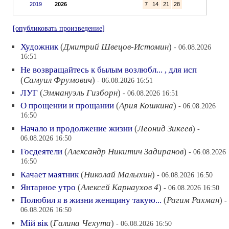
2019
2026
7
14
21
28
[опубликовать произведение]
Художник
(
Дмитрий Швецов-Истомин
)
- 06.08.2026
16:51
Не возвращайтесь к былым возлюбл... , для исп
(
Самуил Фрумович
)
- 06.08.2026 16:51
ЛУГ
(
Эммануэль Гизборн
)
- 06.08.2026 16:51
О прощении и прощании
(
Ария Кошкина
)
- 06.08.2026
16:50
Начало и продолжение жизни
(
Леонид Зикеев
)
-
06.08.2026 16:50
Госдеятели
(
Александр Никитич Задиранов
)
- 06.08.2026
16:50
Качает маятник
(
Николай Малыхин
)
- 06.08.2026 16:50
Янтарное утро
(
Алексей Карнаухов 4
)
- 06.08.2026 16:50
Полюбил я в жизни женщину такую...
(
Рагим Рахман
)
-
06.08.2026 16:50
Мiй вiк
(
Галина Чехута
)
- 06.08.2026 16:50