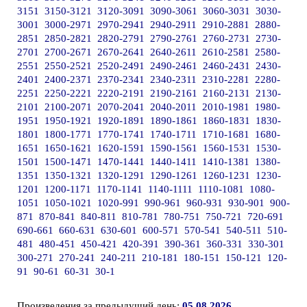
3151
3150-3121
3120-3091
3090-3061
3060-3031
3030-
3001
3000-2971
2970-2941
2940-2911
2910-2881
2880-
2851
2850-2821
2820-2791
2790-2761
2760-2731
2730-
2701
2700-2671
2670-2641
2640-2611
2610-2581
2580-
2551
2550-2521
2520-2491
2490-2461
2460-2431
2430-
2401
2400-2371
2370-2341
2340-2311
2310-2281
2280-
2251
2250-2221
2220-2191
2190-2161
2160-2131
2130-
2101
2100-2071
2070-2041
2040-2011
2010-1981
1980-
1951
1950-1921
1920-1891
1890-1861
1860-1831
1830-
1801
1800-1771
1770-1741
1740-1711
1710-1681
1680-
1651
1650-1621
1620-1591
1590-1561
1560-1531
1530-
1501
1500-1471
1470-1441
1440-1411
1410-1381
1380-
1351
1350-1321
1320-1291
1290-1261
1260-1231
1230-
1201
1200-1171
1170-1141
1140-1111
1110-1081
1080-
1051
1050-1021
1020-991
990-961
960-931
930-901
900-
871
870-841
840-811
810-781
780-751
750-721
720-691
690-661
660-631
630-601
600-571
570-541
540-511
510-
481
480-451
450-421
420-391
390-361
360-331
330-301
300-271
270-241
240-211
210-181
180-151
150-121
120-
91
90-61
60-31
30-1
Произведения за предыдущий день:
05.08.2026