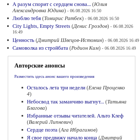
А разум спорит с сердцем снова...
(
Юлия
Александровна Юдина
)
- 06.08.2026 16:50
Люблю тебя
(
Томирис Ратбек
)
- 06.08.2026 16:50
City Lights, Empty Streets
(
Денис Гроздов
)
- 06.08.2026
16:49
Ценность
(
Дмитрий Швецов-Истомин
)
- 06.08.2026 16:49
Самоволка из стройбата
(
Родион Ким
)
- 06.08.2026 16:49
Авторские анонсы
Разместить здесь анонс вашего произведения
Осталось лета три недели
(
Елена Проценко
4
)
Небосвод так заманчиво выгнут...
(
Татьяна
Благова
)
Избранные отзывы читателей. Альто Клеф
(
Валерий Липневич
)
Сердце поэта
(
Ага Ибрагимов
)
Я свое предвижу начало конца
(
Дмитрий