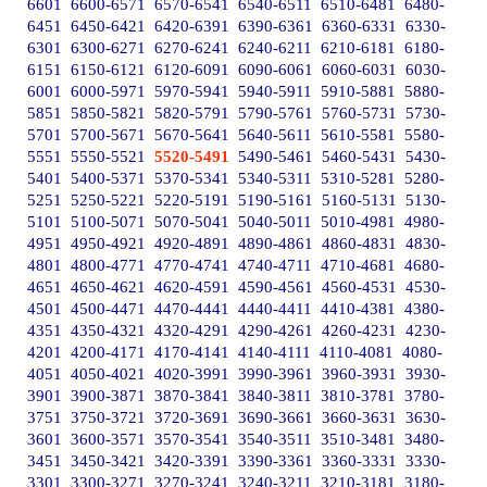
6601
6600-6571
6570-6541
6540-6511
6510-6481
6480-
6451
6450-6421
6420-6391
6390-6361
6360-6331
6330-
6301
6300-6271
6270-6241
6240-6211
6210-6181
6180-
6151
6150-6121
6120-6091
6090-6061
6060-6031
6030-
6001
6000-5971
5970-5941
5940-5911
5910-5881
5880-
5851
5850-5821
5820-5791
5790-5761
5760-5731
5730-
5701
5700-5671
5670-5641
5640-5611
5610-5581
5580-
5551
5550-5521
5520-5491
5490-5461
5460-5431
5430-
5401
5400-5371
5370-5341
5340-5311
5310-5281
5280-
5251
5250-5221
5220-5191
5190-5161
5160-5131
5130-
5101
5100-5071
5070-5041
5040-5011
5010-4981
4980-
4951
4950-4921
4920-4891
4890-4861
4860-4831
4830-
4801
4800-4771
4770-4741
4740-4711
4710-4681
4680-
4651
4650-4621
4620-4591
4590-4561
4560-4531
4530-
4501
4500-4471
4470-4441
4440-4411
4410-4381
4380-
4351
4350-4321
4320-4291
4290-4261
4260-4231
4230-
4201
4200-4171
4170-4141
4140-4111
4110-4081
4080-
4051
4050-4021
4020-3991
3990-3961
3960-3931
3930-
3901
3900-3871
3870-3841
3840-3811
3810-3781
3780-
3751
3750-3721
3720-3691
3690-3661
3660-3631
3630-
3601
3600-3571
3570-3541
3540-3511
3510-3481
3480-
3451
3450-3421
3420-3391
3390-3361
3360-3331
3330-
3301
3300-3271
3270-3241
3240-3211
3210-3181
3180-