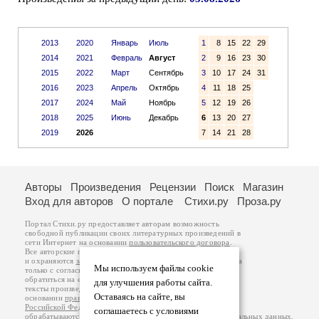
2013
2020
Январь
Июль
1
8
15
22
29
2014
2021
Февраль
Август
2
9
16
23
30
2015
2022
Март
Сентябрь
3
10
17
24
31
2016
2023
Апрель
Октябрь
4
11
18
25
2017
2024
Май
Ноябрь
5
12
19
26
2018
2025
Июнь
Декабрь
6
13
20
27
2019
2026
7
14
21
28
Авторы
Произведения
Рецензии
Поиск
Магазин
Вход для авторов
О портале
Стихи.ру
Проза.ру
Портал Стихи.ру предоставляет авторам возможность
свободной публикации своих литературных произведений в
сети Интернет на основании
пользовательского договора
.
Все авторские права на произведения принадлежат авторам
и охраняются
законом
. Перепечатка произведений возможна
Мы используем файлы cookie
только с согласия его автора, к которому вы можете
обратиться на его авторской странице. Ответственность за
для улучшения работы сайта.
тексты произведений авторы несут самостоятельно на
Оставаясь на сайте, вы
основании
правил публикации
и
законодательства
Российской Федерации
. Данные пользователей
соглашаетесь с условиями
обрабатываются на основании
Политики обработки персональных данных
.