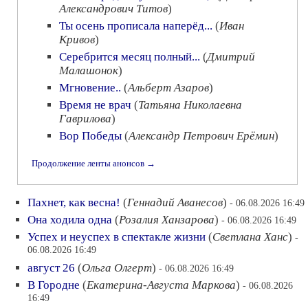
Александрович Титов
)
Ты осень прописала наперёд...
(
Иван
Кривов
)
Серебрится месяц полный...
(
Дмитрий
Малашонок
)
Мгновение..
(
Альберт Азаров
)
Время не врач
(
Татьяна Николаевна
Гаврилова
)
Вор Победы
(
Александр Петрович Ерёмин
)
Продолжение ленты анонсов →
Пахнет, как весна!
(
Геннадий Аванесов
)
- 06.08.2026 16:49
Она ходила одна
(
Розалия Ханзарова
)
- 06.08.2026 16:49
Успех и неуспех в спектакле жизни
(
Светлана Ханс
)
-
06.08.2026 16:49
август 26
(
Ольга Олгерт
)
- 06.08.2026 16:49
В Городне
(
Екатерина-Августа Маркова
)
- 06.08.2026
16:49