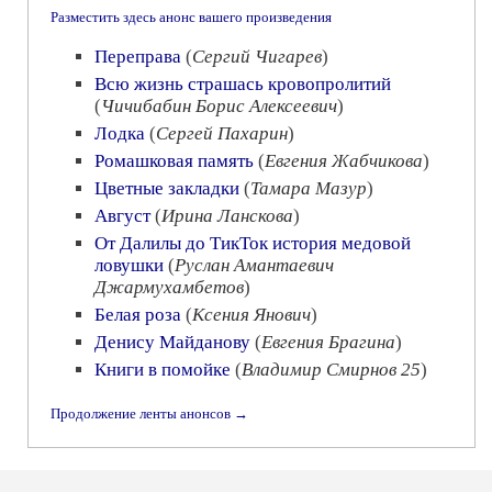
Разместить здесь анонс вашего произведения
Переправа
(
Сергий Чигарев
)
Всю жизнь страшась кровопролитий
(
Чичибабин Борис Алексеевич
)
Лодка
(
Сергей Пахарин
)
Ромашковая память
(
Евгения Жабчикова
)
Цветные закладки
(
Тамара Мазур
)
Август
(
Ирина Ланскова
)
От Далилы до ТикТок история медовой
ловушки
(
Руслан Амантаевич
Джармухамбетов
)
Белая роза
(
Ксения Янович
)
Денису Майданову
(
Евгения Брагина
)
Книги в помойке
(
Владимир Смирнов 25
)
Продолжение ленты анонсов →