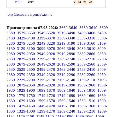
2019
2026
7
14
21
28
[опубликовать произведение]
Произведения за 07.08.2026:
3669-3640
3639-3610
3609-
3580
3579-3550
3549-3520
3519-3490
3489-3460
3459-
3430
3429-3400
3399-3370
3369-3340
3339-3310
3309-
3280
3279-3250
3249-3220
3219-3190
3189-3160
3159-
3130
3129-3100
3099-3070
3069-3040
3039-3010
3009-
2980
2979-2950
2949-2920
2919-2890
2889-2860
2859-
2830
2829-2800
2799-2770
2769-2740
2739-2710
2709-
2680
2679-2650
2649-2620
2619-2590
2589-2560
2559-
2530
2529-2500
2499-2470
2469-2440
2439-2410
2409-
2380
2379-2350
2349-2320
2319-2290
2289-2260
2259-
2230
2229-2200
2199-2170
2169-2140
2139-2110
2109-
2080
2079-2050
2049-2020
2019-1990
1989-1960
1959-
1930
1929-1900
1899-1870
1869-1840
1839-1810
1809-
1780
1779-1750
1749-1720
1719-1690
1689-1660
1659-
1630
1629-1600
1599-1570
1569-1540
1539-1510
1509-
1480
1479-1450
1449-1420
1419-1390
1389-1360
1359-
1330
1329-1300
1299-1270
1269-1240
1239-1210
1209-
1180
1179-1150
1149-1120
1119-1090
1089-1060
1059-