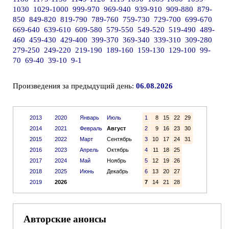
1030
1029-1000
999-970
969-940
939-910
909-880
879-
850
849-820
819-790
789-760
759-730
729-700
699-670
669-640
639-610
609-580
579-550
549-520
519-490
489-
460
459-430
429-400
399-370
369-340
339-310
309-280
279-250
249-220
219-190
189-160
159-130
129-100
99-
70
69-40
39-10
9-1
Произведения за предыдущий день:
06.08.2026
2013
2020
Январь
Июль
1
8
15
22
29
2014
2021
Февраль
Август
2
9
16
23
30
2015
2022
Март
Сентябрь
3
10
17
24
31
2016
2023
Апрель
Октябрь
4
11
18
25
2017
2024
Май
Ноябрь
5
12
19
26
2018
2025
Июнь
Декабрь
6
13
20
27
2019
2026
7
14
21
28
Авторские анонсы