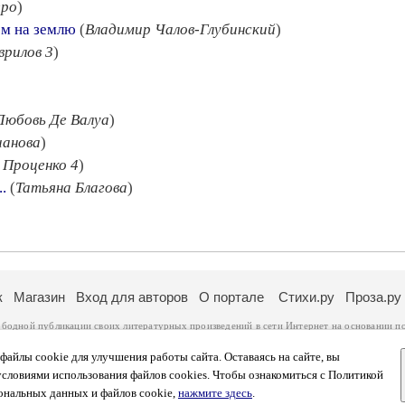
еро
)
м на землю
(
Владимир Чалов-Глубинский
)
врилов 3
)
)
Любовь Де Валуа
)
ианова
)
 Проценко 4
)
.
(
Татьяна Благова
)
к
Магазин
Вход для авторов
О портале
Стихи.ру
Проза.ру
ободной публикации своих литературных произведений в сети Интернет на основании
п
ся
законом
. Перепечатка произведений возможна только с согласия его автора, к котором
ры несут самостоятельно на основании
правил публикации
и
законодательства Российско
айлы cookie для улучшения работы сайта. Оставаясь на сайте, вы
ональных данных
. Вы также можете посмотреть более подробную
информацию о портал
условиями использования файлов cookies. Чтобы ознакомиться с Политикой
тысяч посетителей, которые в общей сумме просматривают более двух миллионов страни
ональных данных и файлов cookie,
нажмите здесь
.
афе указано по две цифры: количество просмотров и количество посетителей.