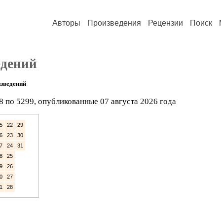
Авторы
Произведения
Рецензии
Поиск
едений
зведений
8 по 5299, опубликованные 07 августа 2026 года
5
22
29
6
23
30
7
24
31
8
25
9
26
0
27
1
28