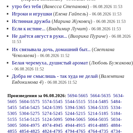
утро без тебя
(
Ванесса Степанова
)
- 06.08.2026 11:53
Игроки и игрушки
(
Елена Гайпель
)
- 06.08.2026 11:53
Истинная дружба
(
Марина Жуковец
)
- 06.08.2026 11:53
Если к истине...
(
Владимир Лучит
)
- 06.08.2026 11:53
Не даётся август в руки...
(
Виорика Пуриче
)
- 06.08.2026
11:53
Их связывала дочь, домашний быт...
(
Светлана
Чеколаева
)
- 06.08.2026 11:52
Белая черемуха, душистый аромат
(
Любовь Бужакова
)
- 06.08.2026 11:52
Добра не смыслишь - так худа не делай
(
Валентина
Евдокимова 4
)
- 06.08.2026 11:52
Произведения за 06.08.2026:
5694-5665
5664-5635
5634-
5605
5604-5575
5574-5545
5544-5515
5514-5485
5484-
5455
5454-5425
5424-5395
5394-5365
5364-5335
5334-
5305
5304-5275
5274-5245
5244-5215
5214-5185
5184-
5155
5154-5125
5124-5095
5094-5065
5064-5035
5034-
5005
5004-4975
4974-4945
4944-4915
4914-4885
4884-
4855
4854-4825
4824-4795
4794-4765
4764-4735
4734-