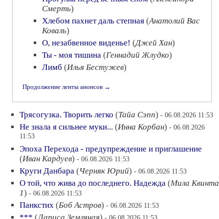
Смерть
)
Хлебом пахнет даль степная
(
Анатолий Вас
Коваль
)
О, незабвенное виденье!
(
Джей Хан
)
Ты - моя тишина
(
Геннадий Жлудко
)
Лимб
(
Илья Бестужев
)
Продолжение ленты анонсов →
Трясогузка. Творить легко
(
Тайа Сэпп
)
- 06.08.2026 11:53
Не знала я сильнее муки...
(
Инна Корбан
)
- 06.08.2026
11:53
Эпоха Перехода - предупреждение и приглашение
(
Иван Кардуев
)
- 06.08.2026 11:53
Круги Данбара
(
Черняк Юрий
)
- 06.08.2026 11:53
О той, что жива до последнего. Надежда
(
Мила Квинта
1
)
- 06.08.2026 11:53
Панкстих
(
Боб Астров
)
- 06.08.2026 11:53
***
(
Лариса Земляная
)
- 06.08.2026 11:53