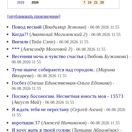
2019
2026
7
14
21
28
[опубликовать произведение]
Повод веский
(
Владимир Зезюлин
)
- 06.08.2026 11:55
Когда?!
(
Анатолий Могилевский 2
)
- 06.08.2026 11:55
Внемли
(
Тайа Сэпп
)
- 06.08.2026 11:55
***
(
Александр Мозговой 3
)
- 06.08.2026 11:55
Весенняя ночь и чувство счастья
(
Любовь Бужакова
)
-
06.08.2026 11:55
Тучи нынче собираются над городом..
(
Марина
Вяхирева
)
- 06.08.2026 11:55
Госбез
(
Олеша Единственная-Ольга Едомина
)
-
06.08.2026 11:55
Посижу босоногим. Несметная юность моя - 15573
(
Август Май
)
- 06.08.2026 11:55
Я ждать тебя не перестану
(
Сергей Алгин
)
- 06.08.2026
11:55
коротыши 37
(
Алексей Нитиколов
)
- 06.08.2026 11:55
Я хочу жить в твоей голове
(
Татьяна Абрамёнок
)
-