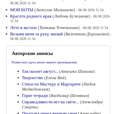
06.08.2026 11:54
МОИ КОТЫ
(
Анжелла Малышева
)
- 06.08.2026 11:54
Красота родного края
(
Любовь Бужакова
)
- 06.08.2026
11:54
Лето в экстазе
(
Татьяна Тетенькина
)
- 06.08.2026 11:54
Возьми меня за руку, милый
(
Валентина Дорошевич
)
-
06.08.2026 11:54
Авторские анонсы
Разместить здесь анонс вашего произведения
Так пахнет август...
(
Аннушка Шикина
)
Творчество
(
Елена Вай
)
Стихи по Мастеру и Маргарите
(
Надия
Медведовская
)
Горят тетради
(
Владимир Шемякин
)
Справедливости нет на свете...
(
Александра
Смерть
)
Прогулка перед вечным сном
(
Александра