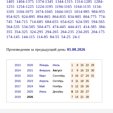
1405
1404-1375
1374-1345
1344-1315
1314-1285
1284-
1255
1254-1225
1224-1195
1194-1165
1164-1135
1134-
1105
1104-1075
1074-1045
1044-1015
1014-985
984-955
954-925
924-895
894-865
864-835
834-805
804-775
774-
745
744-715
714-685
684-655
654-625
624-595
594-565
564-535
534-505
504-475
474-445
444-415
414-385
384-
355
354-325
324-295
294-265
264-235
234-205
204-175
174-145
144-115
114-85
84-55
54-25
24-1
Произведения за предыдущий день:
05.08.2026
2013
2020
Январь
Июль
1
8
15
22
29
2014
2021
Февраль
Август
2
9
16
23
30
2015
2022
Март
Сентябрь
3
10
17
24
31
2016
2023
Апрель
Октябрь
4
11
18
25
2017
2024
Май
Ноябрь
5
12
19
26
2018
2025
Июнь
Декабрь
6
13
20
27
2019
2026
7
14
21
28